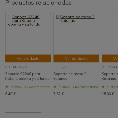
Productos relacionados
Ver producto
Ver producto
Ve
REF: AM-S2246
REF: gs2
REF: S506
Soporte S2246 para
Soporte de mesa 2
Soporte 
Katana abierta y su funda
katanas
Katanas
En stock - Envío inmediato
En stock - Envío inmediato
En stoc
8,49 €
7,62 €
18,00 €