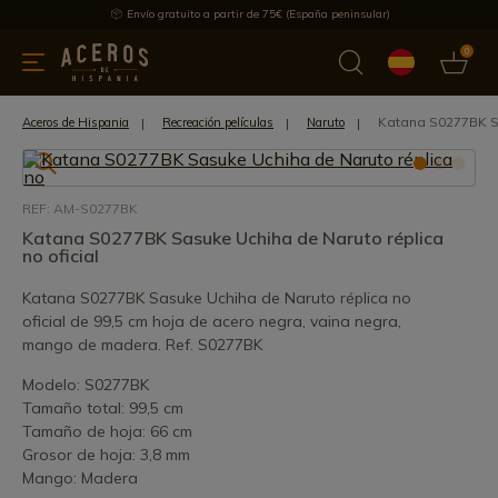
Envío gratuito a partir de 75€ (España peninsular)
0
 y menaje
Ofertas
Ultimas novedades
Los más vendidos
Katana S0277BK Sa
Aceros de Hispania
Recreación películas
Naruto
REF: AM-S0277BK
Katana S0277BK Sasuke Uchiha de Naruto réplica
no oficial
Katana S0277BK Sasuke Uchiha de Naruto réplica no
oficial de 99,5 cm hoja de acero negra, vaina negra,
mango de madera. Ref. S0277BK
Modelo: S0277BK
Tamaño total: 99,5 cm
Tamaño de hoja: 66 cm
Grosor de hoja: 3,8 mm
Mango: Madera