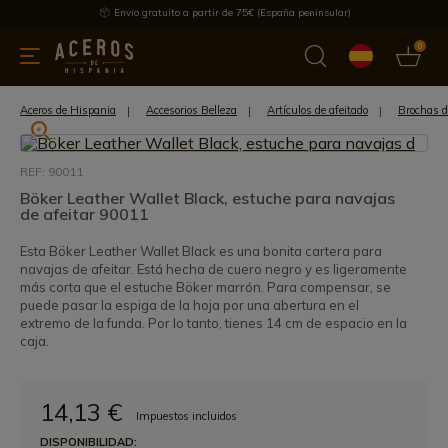
Envío gratuito a partir de 75€ (España peninsular)
0
 y menaje
Ofertas
Ultimas novedades
Los más vendidos
Aceros de Hispania
Accesorios Belleza
Artículos de afeitado
Brochas de
REF: 90011
Böker Leather Wallet Black, estuche para navajas
de afeitar 90011
Esta Böker Leather Wallet Black es una bonita cartera para
navajas de afeitar. Está hecha de cuero negro y es ligeramente
más corta que el estuche Böker marrón. Para compensar, se
puede pasar la espiga de la hoja por una abertura en el
extremo de la funda. Por lo tanto, tienes 14 cm de espacio en la
caja.
14,13 €
Impuestos incluidos
DISPONIBILIDAD: