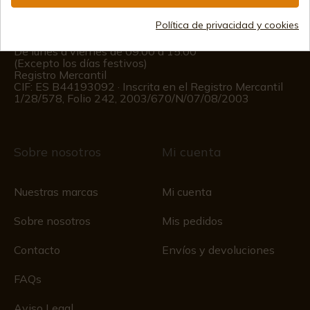
(+34)
676 850 364
Política de privacidad y cookies
Información al cliente
De lunes a viernes de 09:00 a 15:00
(Excepto los días festivos)
Registro Mercantil
CIF: ES B44193092 · Inscrita en el Registro Mercantil
1/28/578, Folio 242, 2003/670/N/07/08/2003
Sobre nosotros
Mi cuenta
Nuestras marcas
Mi cuenta
Sobre nosotros
Mis pedidos
Contacto
Envíos y devoluciones
FAQs
Aviso Legal