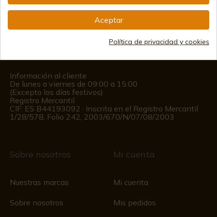
info@aceros-de-hispania.com
Aceptar
(+34)
978 877 088
Política de privacidad y cookies
(+34)
676 850 364
Información al cliente
De lunes a viernes de 09:00 a 15:00
(Excepto los días festivos)
Registro Mercantil
CIF: ES B44193092 · Inscrita en el Registro Mercantil
1/28/578, Folio 242, 2003/670/N/07/08/2003
Sobre nosotros
Mi cuenta
Nuestras marcas
Mi cuenta
Sobre nosotros
Mis pedidos