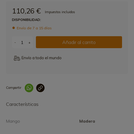
110,26 €
Impuestos incluidos
DISPONIBILIDAD:
Envío de 7 a 15 días
Añadir al carrito
-
+
Envío a todo el mundo
Compartir
Link copied correctly
Características
Mango
Madera