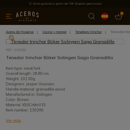
Envío gratuito a partir de 75€ (España peninsular)
0
 y menaje
Ofertas
Ultimas novedades
Los más vendidos
Tenedor tri
Aceros de Hispania
Cocina y menaje
Tenedores trinchar
REF: 130390
Tenedor trinchar Böker Solingen Saga Granadilla
Item type: meat fork
Overall length: 28.80 cm
Weight: 101.00g
Designers: Jesper Voxnaes
Handle material: grenadilla wood
Manufactured in: Solingen
Color: Brown
Material: X50CrMoV15
Item number: 130390
Ver más