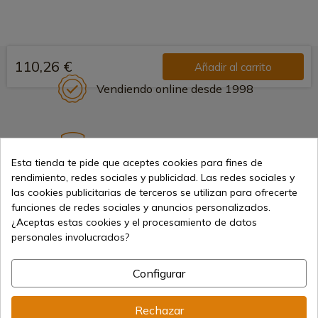
110,26 €
Añadir al carrito
Vendiendo online desde 1998
Métodos de pago seguros
Esta tienda te pide que aceptes cookies para fines de
rendimiento, redes sociales y publicidad. Las redes sociales y
las cookies publicitarias de terceros se utilizan para ofrecerte
Envíos internacionales
funciones de redes sociales y anuncios personalizados.
¿Aceptas estas cookies y el procesamiento de datos
personales involucrados?
Configurar
Información
Rechazar