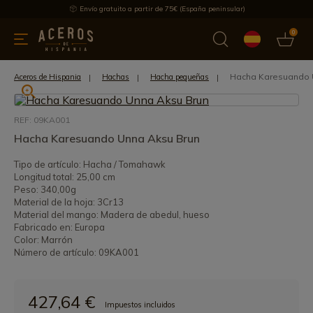
Envío gratuito a partir de 75€ (España peninsular)
0
 y menaje
Ofertas
Ultimas novedades
Los más vendidos
Hacha Karesuando 
Aceros de Hispania
Hachas
Hacha pequeñas
REF: 09KA001
Hacha Karesuando Unna Aksu Brun
Tipo de artículo: Hacha / Tomahawk
Longitud total: 25,00 cm
Peso: 340,00g
Material de la hoja: 3Cr13
Material del mango: Madera de abedul, hueso
Fabricado en: Europa
Color: Marrón
Número de artículo: 09KA001
427,64 €
Impuestos incluidos