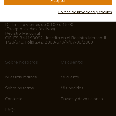
Aceptar
(+34)
676 850 364
Política de privacidad y cookies
Información al cliente
De lunes a viernes de 09:00 a 15:00
(Excepto los días festivos)
Registro Mercantil
CIF: ES B44193092 · Inscrita en el Registro Mercantil
1/28/578, Folio 242, 2003/670/N/07/08/2003
Sobre nosotros
Mi cuenta
Nuestras marcas
Mi cuenta
Sobre nosotros
Mis pedidos
Contacto
Envíos y devoluciones
FAQs