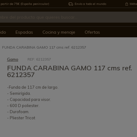
 partir de 75€ (España peninsular)
Envío a todo el mundo
Métod
ido
Espadas
Cocina y menaje
Ofertas
FUNDA CARABINA GAMO 117 cms ref. 6212357
Gamo
REF: 6212357
FUNDA CARABINA GAMO 117 cms ref.
6212357
-Funda de 117 cm de largo.
- Semirígida.
- Capacidad para visor.
- 600 D poliester.
- Durofoam.
- Pliester Tricot