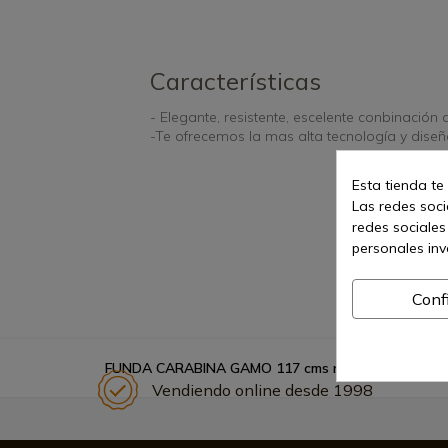
Características
- Elegante, resistente, escelente conbinación
-Te ofrecemos la mas alta tecnología y diseñ
Esta tienda te
Las redes socia
redes sociales
personales in
Conf
FUNDA CARABINA GAMO 117 cms ref. 6212357
Vendiendo online desde 1998