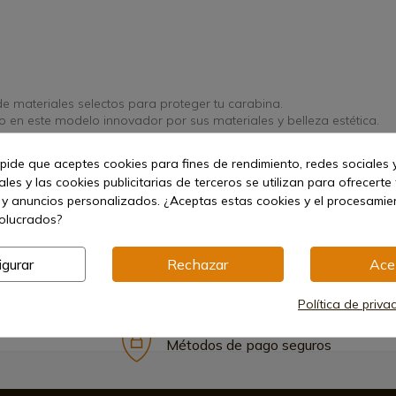
 de materiales selectos para proteger tu carabina.
o en este modelo innovador por sus materiales y belleza estética.
 pide que aceptes cookies para fines de rendimiento, redes sociales y
les y las cookies publicitarias de terceros se utilizan para ofrecerte
 y anuncios personalizados. ¿Aceptas estas cookies y el procesami
volucrados?
igurar
Rechazar
Ace
Política de priva
Métodos de pago seguros