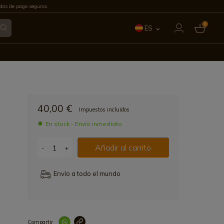
os de pago seguros
0
ES
EN
FR
IT
40,00 €
Impuestos incluidos
PT
En stock - Envío inmediato
DE
Añadir al carrito
-
+
Envío a todo el mundo
Compartir
Link copied correctl