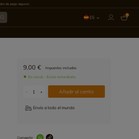
os de pago seguros
0
ES
EN
FR
IT
9,00 €
Impuestos incluidos
PT
En stock - Envío inmediato
DE
Añadir al carrito
-
+
Envío a todo el mundo
Compartir
Link copied correctl