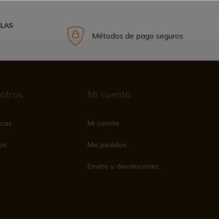
OLAS
Métodos de pago seguros
otros
Mi cuenta
rcas
Mi cuenta
os
Mis pedidos
Envíos y devoluciones