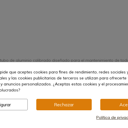
e tubo de aluminio calibrado diseñado para el mantenimiento de tod
 gamo.
ético especial para limpiar las estrias.
 pide que aceptes cookies para fines de rendimiento, redes sociales y
diseñados para eliminar la posibilidad de causar cualquier daño 
les y las cookies publicitarias de terceros se utilizan para ofrecerte
 y anuncios personalizados. ¿Aceptas estas cookies y el procesami
volucrados?
igurar
Rechazar
Ace
Política de priva