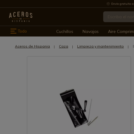
Envío gratuito a
Todo
Cuchillos
Navajas
Aire Comprim
Aceros de Hispania
Caza
Limpieza y mantenimiento