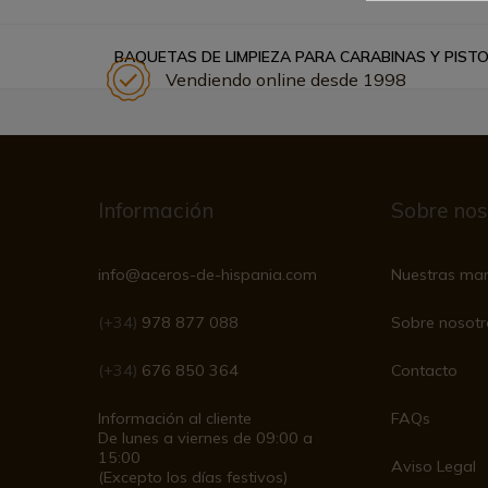
BAQUETAS DE LIMPIEZA PARA CARABINAS Y PIST
Vendiendo online desde 1998
Información
Sobre nos
info@aceros-de-hispania.com
Nuestras ma
(+34)
978 877 088
Sobre nosotr
(+34)
676 850 364
Contacto
Información al cliente
FAQs
De lunes a viernes de 09:00 a
15:00
Aviso Legal
(Excepto los días festivos)