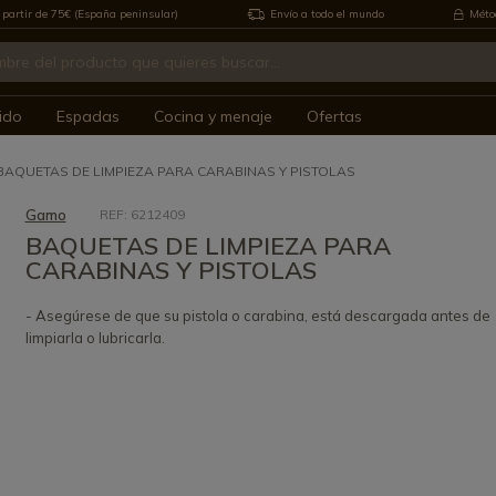
 partir de 75€ (España peninsular)
Envío a todo el mundo
Métod
ido
Espadas
Cocina y menaje
Ofertas
BAQUETAS DE LIMPIEZA PARA CARABINAS Y PISTOLAS
Gamo
REF: 6212409
BAQUETAS DE LIMPIEZA PARA
CARABINAS Y PISTOLAS
- Asegúrese de que su pistola o carabina, está descargada antes de
limpiarla o lubricarla.