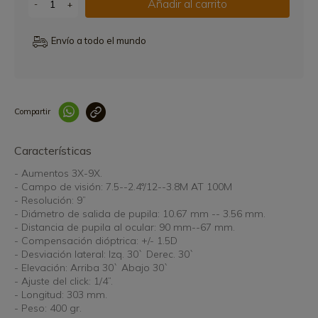
Añadir al carrito
-
+
Envío a todo el mundo
Compartir
Link copied correctly
Características
- Aumentos 3X-9X.
- Campo de visión: 7.5--2.4°/12--3.8M AT 100M
- Resolución: 9”
- Diámetro de salida de pupila: 10.67 mm -- 3.56 mm.
- Distancia de pupila al ocular: 90 mm--67 mm.
- Compensación dióptrica: +/- 1.5D
- Desviación lateral: Izq. 30` Derec. 30`
- Elevación: Arriba 30` Abajo 30`
- Ajuste del click: 1/4”.
- Longitud: 303 mm.
- Peso: 400 gr.