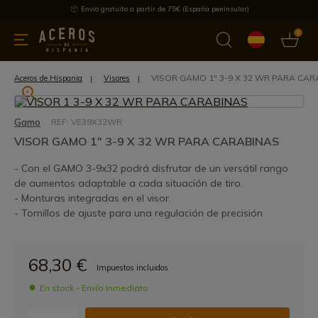
Envío gratuito a partir de 75€ (España peninsular)
0
 y menaje
Ofertas
Ultimas novedades
Los más vendidos
VISOR GAMO 1" 3-9 X 32 WR PARA CA
Aceros de Hispania
Visores
Gamo
REF: VE39X32WR
VISOR GAMO 1" 3-9 X 32 WR PARA CARABINAS
- Con el GAMO 3-9x32 podrá disfrutar de un versátil rango
de aumentos adaptable a cada situación de tiro.
- Monturas integradas en el visor.
- Tornillos de ajuste para una regulación de precisión
68,30 €
Impuestos incluidos
En stock - Envío inmediato