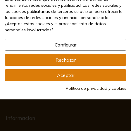
rendimiento, redes sociales y publicidad. Las redes sociales y
las cookies publicitarias de terceros se utilizan para ofrecerte
funciones de redes sociales y anuncios personalizados.
68,30 €
Añadir al carrito
¿Aceptas estas cookies y el procesamiento de datos
personales involucrados?
Vendiendo online desde 1998
Configurar
Métodos de pago seguros
Rechazar
Aceptar
Envíos internacionales
Política de privacidad y cookies
Información