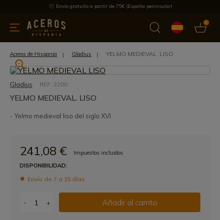
Envío gratuito a partir de 75€ (España peninsular)
0
 y menaje
Ofertas
Ultimas novedades
Los más vendidos
YELMO MEDIEVAL. LISO
Aceros de Hispania
Gladius
Gladius
REF: 2200
YELMO MEDIEVAL. LISO
- Yelmo medieval liso del siglo XVI
241,08 €
Impuestos incluidos
DISPONIBILIDAD:
Envío de 7 a 15 días
Añadir al carrito
-
+