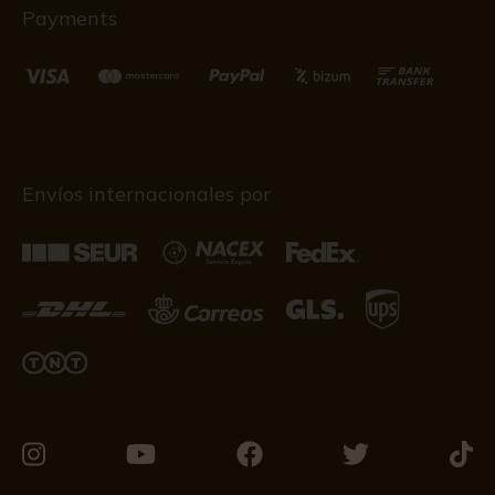
Payments
Envíos internacionales por
Visítanos
Visítanos
Visítanos
Visítanos
Visít