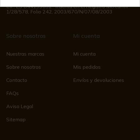
Registro Mercantil
CIF: ES B44193092 · Inscrita en el Registro Mercantil
1/28/578, Folio 242, 2003/670/N/07/08/2003
Sobre nosotros
Mi cuenta
Nuestras marcas
Mi cuenta
Sobre nosotros
Mis pedidos
Contacto
Envíos y devoluciones
FAQs
Aviso Legal
Sitemap