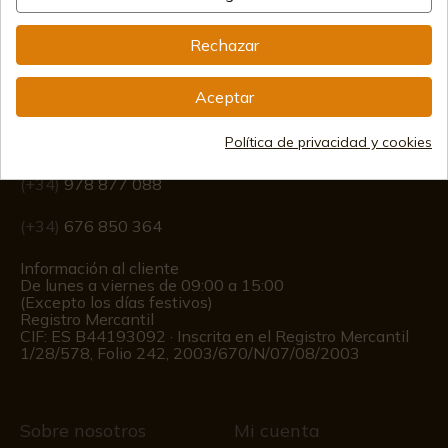
Rechazar
Información
Aceptar
info@aceros-de-hispania.com
Política de privacidad y cookies
(+34)
978 877 088
(+34)
676 850 364
Información al cliente
De lunes a viernes de 09:00 a 15:00
(Excepto los días festivos)
Registro Mercantil
CIF: ES B44193092 · Inscrita en el Registro Mercantil
1/28/578, Folio 242, 2003/670/N/07/08/2003
Sobre nosotros
Mi cuenta