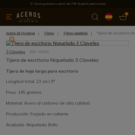
Envío gratuito a partir de 75€ (España peninsular)
0
 y menaje
Ofertas
Ultimas novedades
Los más vendidos
Tijera de escritorio 
Aceros de Hispania
Tijeras
Tijeras papelería
3 Claveles
REF: 00191
Tijera de escritorio Niquelada 3 Claveles
Tijera de hoja larga para escritorio
Longitud total: 23 cm | 9"
Peso: 145 gramos
Material: Acero al carbono de alta calidad
Producción: Forjado en caliente
Acabado: Niquelado Brillo