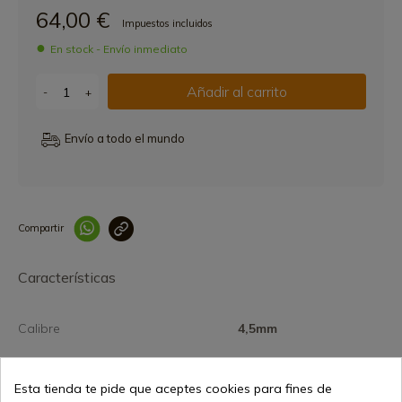
64,00 €
Impuestos incluidos
En stock - Envío inmediato
Añadir al carrito
-
+
Envío a todo el mundo
Compartir
Link copied correctly
Características
Calibre
4,5mm
Esta tienda te pide que aceptes cookies para fines de