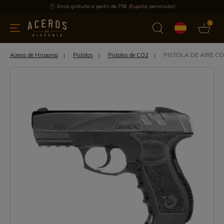
Envío gratuito a partir de 75€ (España peninsular)
0
 y menaje
Ofertas
Ultimas novedades
Los más vendidos
PISTOLA DE AIRE 
Aceros de Hispania
Pistolas
Pistolas de CO2