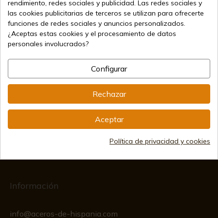
rendimiento, redes sociales y publicidad. Las redes sociales y
las cookies publicitarias de terceros se utilizan para ofrecerte
funciones de redes sociales y anuncios personalizados.
64,00 €
Añadir al carrito
¿Aceptas estas cookies y el procesamiento de datos
Vendiendo online desde 1998
personales involucrados?
Configurar
Métodos de pago seguros
Rechazar
Aceptar
Envíos internacionales
Política de privacidad y cookies
Información
info@aceros-de-hispania.com