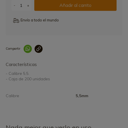
Añadir al carrito
-
+
Envío a todo el mundo
Compartir
Link copied correctly
Características
- Calibre 5,5.
- Caja de 200 unidades
Calibre
5,5mm
Nada mejor que verlo en uso