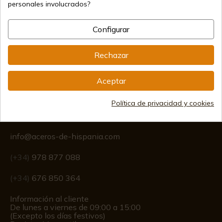
Métodos de pago seguros
personales involucrados?
Configurar
Envíos internacionales
Rechazar
Aceptar
Política de privacidad y cookies
Información
info@aceros-de-hispania.com
(+34)
978 877 088
(+34)
676 850 364
Información al cliente
De lunes a viernes de 09:00 a 15:00
(Excepto los días festivos)