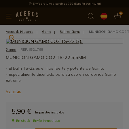
Envío gratuito a partir de 75€ (España peninsular)
0
 y menaje
Ofertas
Ultimas novedades
Los más vendidos
MUNICION GAMO CO2 T
Aceros de Hispania
Gamo
Balines Gamo
Gamo
REF: 6321768
MUNICION GAMO CO2 TS-22 5,5MM
- El balín TS-22 es el mas fuerte y potente de Gamo.
- Especialmente diseñado para su uso en carabinas Gamo
Extreme.
Ver más
5,90 €
Impuestos incluidos
En stock - Envío inmediato