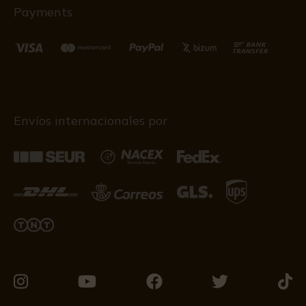
Payments
Envíos internacionales por
Visítanos
Visítanos
Visítanos
Visítanos
Visít