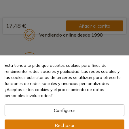
17,48 €
Añadir al carrito
Vendiendo online desde 1998
Métodos de pago seguros
Esta tienda te pide que aceptes cookies para fines de
rendimiento, redes sociales y publicidad. Las redes sociales y
las cookies publicitarias de terceros se utilizan para ofrecerte
Envíos internacionales
funciones de redes sociales y anuncios personalizados.
¿Aceptas estas cookies y el procesamiento de datos
personales involucrados?
Configurar
Información
Rechazar