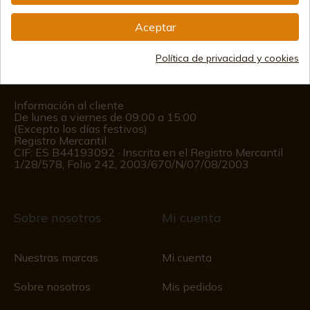
info@aceros-de-hispania.com
Aceptar
(+34)
978 877 088
Política de privacidad y cookies
(+34)
676 850 364
Información al cliente
De lunes a viernes de 09:00 a 15:00
(Excepto los días festivos)
Registro Mercantil
CIF: ES B44193092 · Inscrita en el Registro Mercantil
1/28/578, Folio 242, 2003/670/N/07/08/2003
Sobre nosotros
Mi cuenta
Nuestras marcas
Mi cuenta
Sobre nosotros
Mis pedidos