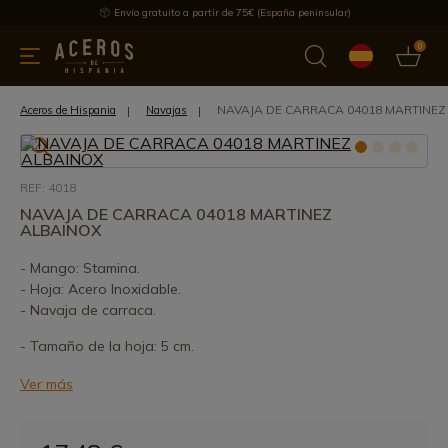
Envío gratuito a partir de 75€ (España peninsular)
0
 y menaje
Ofertas
Ultimas novedades
Los más vendidos
NAVAJA DE CARRACA 04018 MARTINEZ
Aceros de Hispania
Navajas
REF: 4018
NAVAJA DE CARRACA 04018 MARTINEZ
ALBAINOX
- Mango: Stamina.
- Hoja: Acero Inoxidable.
- Navaja de carraca.
- Tamaño de la hoja: 5 cm.
Ver más