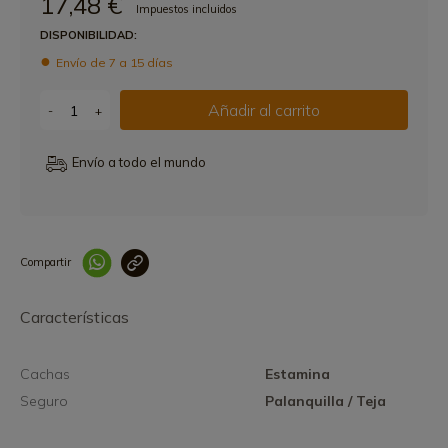
17,48 €
Impuestos incluidos
DISPONIBILIDAD:
Envío de 7 a 15 días
Añadir al carrito
-
+
Envío a todo el mundo
Compartir
Link copied correctly
Características
Cachas
Estamina
Seguro
Palanquilla / Teja