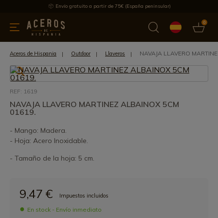
Envío gratuito a partir de 75€ (España peninsular)
0
 y menaje
Ofertas
Ultimas novedades
Los más vendidos
NAVAJA LLAVERO MARTINE
Aceros de Hispania
Outdoor
Llaveros
REF: 1619
NAVAJA LLAVERO MARTINEZ ALBAINOX 5CM
01619.
- Mango: Madera.
- Hoja: Acero Inoxidable.
- Tamaño de la hoja: 5 cm.
9,47 €
Impuestos incluidos
En stock - Envío inmediato