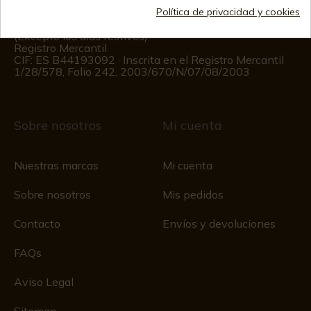
Política de privacidad y cookies
Información al cliente
De lunes a viernes de 09:00 a 15:00
(Excepto los días festivos)
Registro Mercantil
CIF: ES B44193092 · Inscrita en el Registro Mercantil
1/28/578, Folio 242, 2003/670/N/07/08/2003
Sobre nosotros
Mi cuenta
Nuestras marcas
Mi cuenta
Sobre nosotros
Mis pedidos
Contacto
Envíos y devoluciones
FAQs
Aviso Legal