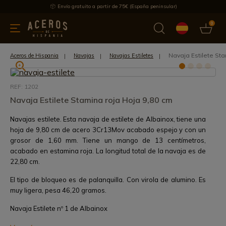
Envío gratuito a partir de 75€ (España peninsular)
0
 y menaje
Ofertas
Ultimas novedades
Los más vendidos
Navaja Estilete Sta
Aceros de Hispania
Navajas
Navajas Estiletes
REF: 1202
Navaja Estilete Stamina roja Hoja 9,80 cm
Navajas estilete. Esta navaja de estilete de Albainox, tiene una
hoja de 9,80 cm de acero 3Cr13Mov acabado espejo y con un
grosor de 1,60 mm. Tiene un mango de 13 centímetros,
acabado en estamina roja. La longitud total de la navaja es de
22,80 cm.
El tipo de bloqueo es de palanquilla. Con virola de alumino. Es
muy ligera, pesa 46,20 gramos.
Navaja Estilete nº 1 de Albainox