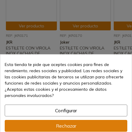
Ver producto
Ver producto
Ve
REF: JKR0171
REF: JKR0170
REF: JKR0
JKR
Joker
JKR
ESTILETE CON VIROLA
ESTILETE CON VIROLA
ESTILET
INOX CACHAS DE
INOX CACHAS DE
INOX CA
MADERA ROJA Y HOJA DE
MADERA ROJA Y HOJA DE
MADERA 
6 CM
7,5CM
9 CM
Esta tienda te pide que aceptes cookies para fines de
rendimiento, redes sociales y publicidad. Las redes sociales y
Disponible a partir de: 05-
Envío de 7 a 15 días
Envío de
las cookies publicitarias de terceros se utilizan para ofrecerte
09-2026
12,04 €
11,40 €
funciones de redes sociales y anuncios personalizados.
9,52 €
¿Aceptas estas cookies y el procesamiento de datos
personales involucrados?
Configurar
Rechazar