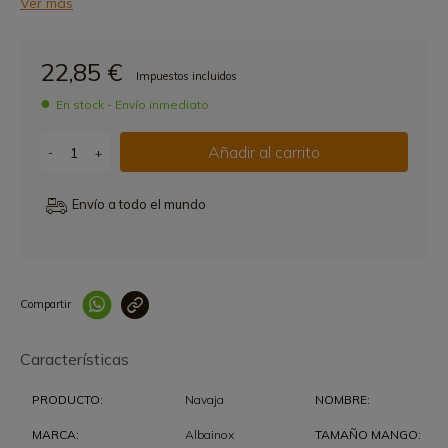
Ver más
22,85 €
Impuestos incluidos
En stock - Envío inmediato
Añadir al carrito
-
+
Envío a todo el mundo
Compartir
Link copied correctly
Características
PRODUCTO:
Navaja
NOMBRE:
MARCA:
Albainox
TAMAÑO MANGO: