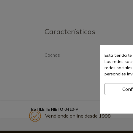
Características
Cachas
Sint
Esta tienda te
Las redes socia
redes sociales
personales in
Conf
ESTILETE NIETO 0410-P
Vendiendo online desde 1998