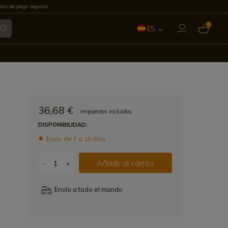
os de pago seguros
0
ES
EN
FR
IT
36,68 €
Impuestos incluidos
PT
DISPONIBILIDAD:
Envío de 7 a 15 días
DE
Añadir al carrito
-
+
Envío a todo el mundo