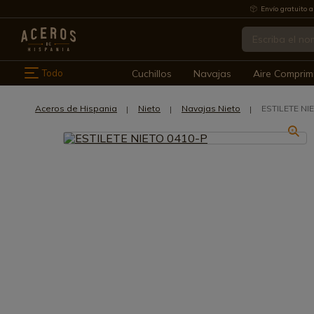
Envío gratuito a
Todo
Cuchillos
Navajas
Aire Comprim
Aceros de Hispania
Nieto
Navajas Nieto
ESTILETE NI