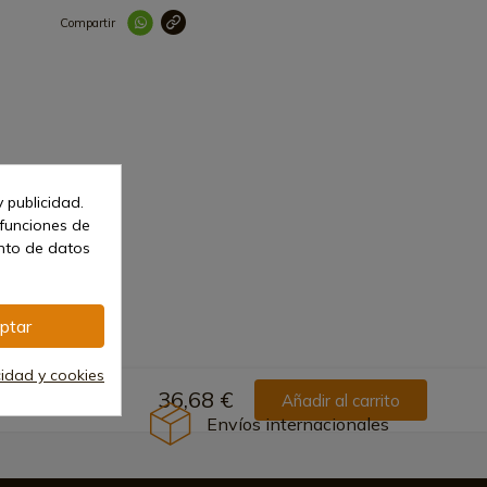
Compartir
Link copied correctl
Pistón
 publicidad.
 funciones de
ento de datos
ptar
cidad y cookies
36,68 €
Añadir al carrito
Envíos internacionales