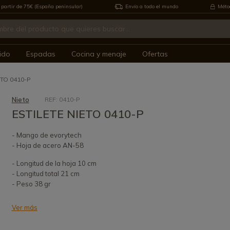
 partir de 75€ (España peninsular)
Envío a todo el mundo
Métod
ido
Espadas
Cocina y menaje
Ofertas
ETO 0410-P
Nieto
REF: 0410-P
ESTILETE NIETO 0410-P
- Mango de evorytech
- Hoja de acero AN-58
- Longitud de la hoja 10 cm
- Longitud total 21 cm
- Peso 38 gr
Ver más