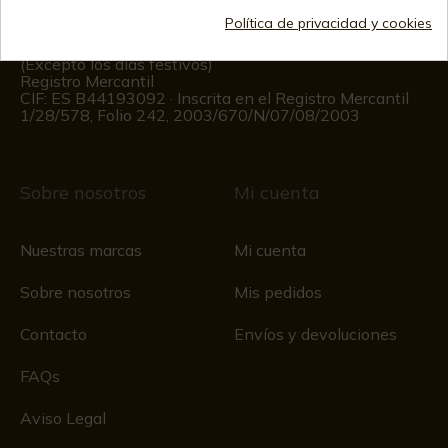
Política de privacidad y cookies
Información al cliente
De lunes a viernes de 09:00 a 15:00
(Excepto los días festivos)
Registro Mercantil
CIF: ES B44193092 · Inscrita en el Registro Mercantil
1/28/578, Folio 242, 2003/670/N/07/08/2003
Sobre nosotros
Mi cuenta
Nuestras marcas
Mi cuenta
Sobre nosotros
Mis pedidos
Contacto
Envíos y devoluciones
FAQs
Aviso Legal