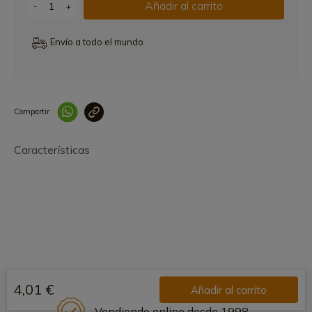
Añadir al carrito
-
+
Envío a todo el mundo
Compartir
Link copied correctly
Características
4,01 €
Añadir al carrito
Vendiendo online desde 1998