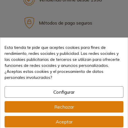
Métodos de pago seguros
Envíos internacionales
Esta tienda te pide que aceptes cookies para fines de
rendimiento, redes sociales y publicidad. Las redes sociales y
las cookies publicitarias de terceros se utilizan para ofrecerte
funciones de redes sociales y anuncios personalizados.
¿Aceptas estas cookies y el procesamiento de datos
personales involucrados?
Información
Configurar
info@aceros-de-hispania.com
Rechazar
(+34)
978 877 088
Aceptar
(+34)
676 850 364