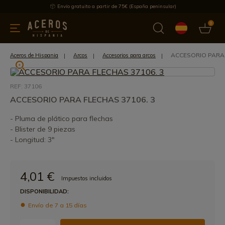
Envío gratuito a partir de 75€ (España peninsular)
0
 y menaje
Ofertas
Ultimas novedades
Los más vendidos
ACCESORIO PARA 
Aceros de Hispania
Arcos
Accesorios para arcos
REF: 37106
ACCESORIO PARA FLECHAS 37106. 3
- Pluma de plático para flechas
- Blister de 9 piezas
- Longitud: 3"
4,01 €
Impuestos incluidos
DISPONIBILIDAD:
Envío de 7 a 15 días