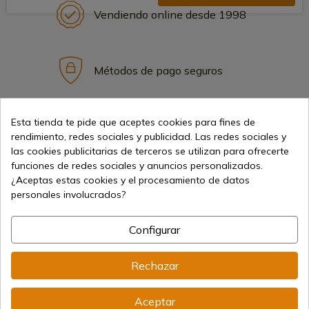
Vendiendo online desde 1998
Métodos de pago seguros
Esta tienda te pide que aceptes cookies para fines de
Envíos internacionales
rendimiento, redes sociales y publicidad. Las redes sociales y
las cookies publicitarias de terceros se utilizan para ofrecerte
funciones de redes sociales y anuncios personalizados.
¿Aceptas estas cookies y el procesamiento de datos
personales involucrados?
Información
Configurar
info@aceros-de-hispania.com
Rechazar
(+34)
978 877 088
Aceptar