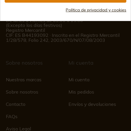
(+34)
676 850 364
Política de privacidad y cookies
Información al cliente
De lunes a viernes de 09:00 a 15:00
(Excepto los días festivos)
Registro Mercantil
CIF: ES B44193092 · Inscrita en el Registro Mercantil
1/28/578, Folio 242, 2003/670/N/07/08/2003
Sobre nosotros
Mi cuenta
Nuestras marcas
Mi cuenta
Sobre nosotros
Mis pedidos
Contacto
Envíos y devoluciones
FAQs
Aviso Legal