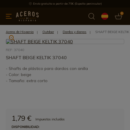
Envío gratuito a partir de 75€ (España peninsular)
0
 y menaje
Ofertas
Ultimas novedades
Los más vendidos
SHAFT BEIGE KELTIK
Aceros de Hispania
Outdoor
Dardos y dianas
REF: 37040
SHAFT BEIGE KELTIK 37040
- Shafts de plástico para dardos con anilla
- Color: beige
- Tamaño: extra corto
1,79 €
Impuestos incluidos
DISPONIBILIDAD: