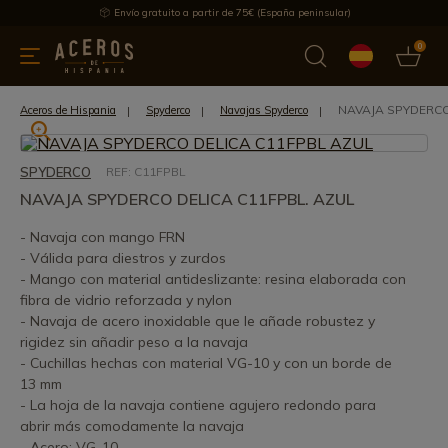
Envío gratuito a partir de 75€ (España peninsular)
0
 y menaje
Ofertas
Ultimas novedades
Los más vendidos
NAVAJA SPYDERCO
Aceros de Hispania
Spyderco
Navajas Spyderco
SPYDERCO
REF: C11FPBL
NAVAJA SPYDERCO DELICA C11FPBL. AZUL
- Navaja con mango FRN
- Válida para diestros y zurdos
- Mango con material antideslizante: resina elaborada con
fibra de vidrio reforzada y nylon
- Navaja de acero inoxidable que le añade robustez y
rigidez sin añadir peso a la navaja
- Cuchillas hechas con material VG-10 y con un borde de
13 mm
- La hoja de la navaja contiene agujero redondo para
abrir más comodamente la navaja
- Acero: VG-10