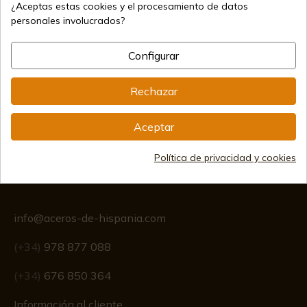
¿Aceptas estas cookies y el procesamiento de datos
personales involucrados?
Métodos de pago seguros
Configurar
Envíos internacionales
Rechazar
Aceptar
Política de privacidad y cookies
Información
info@aceros-de-hispania.com
(+34)
978 877 088
(+34)
676 850 364
Información al cliente