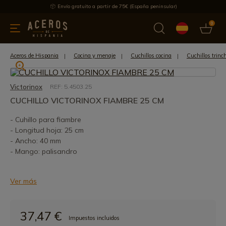
Envío gratuito a partir de 75€ (España peninsular)
0
 y menaje
Ofertas
Ultimas novedades
Los más vendidos
Aceros de Hispania
Cocina y menaje
Cuchillos cocina
Cuchillos trinc
Victorinox
REF: 5.4503.25
CUCHILLO VICTORINOX FIAMBRE 25 CM
- Cuhillo para fiambre
- Longitud hoja: 25 cm
- Ancho: 40 mm
- Mango: palisandro
Ver más
37,47 €
Impuestos incluidos