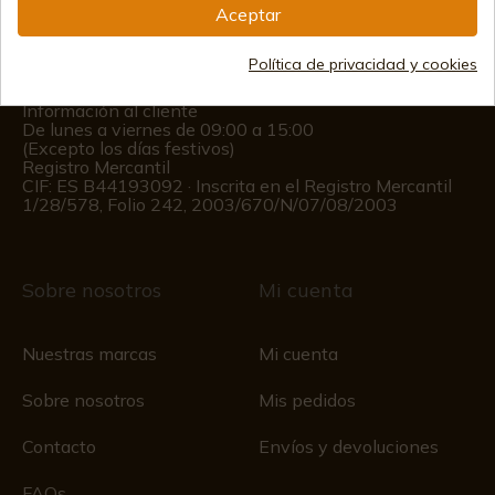
Aceptar
(+34)
978 877 088
(+34)
676 850 364
Política de privacidad y cookies
Información al cliente
De lunes a viernes de 09:00 a 15:00
(Excepto los días festivos)
Registro Mercantil
CIF: ES B44193092 · Inscrita en el Registro Mercantil
1/28/578, Folio 242, 2003/670/N/07/08/2003
Sobre nosotros
Mi cuenta
Nuestras marcas
Mi cuenta
Sobre nosotros
Mis pedidos
Contacto
Envíos y devoluciones
FAQs