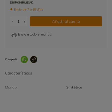
DISPONIBILIDAD:
Envío de 7 a 15 días
Añadir al carrito
-
+
Envío a todo el mundo
Compartir
Link copied correctly
Características
Mango
Sintético