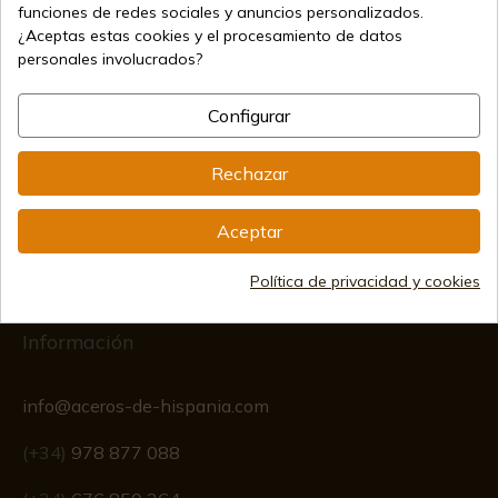
funciones de redes sociales y anuncios personalizados.
Vendiendo online desde 1998
¿Aceptas estas cookies y el procesamiento de datos
personales involucrados?
Métodos de pago seguros
Configurar
Rechazar
Envíos internacionales
Aceptar
Política de privacidad y cookies
Información
info@aceros-de-hispania.com
(+34)
978 877 088