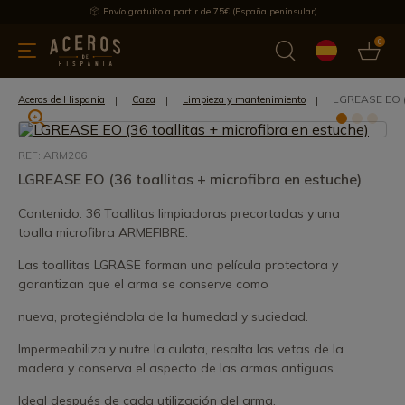
Envío gratuito a partir de 75€ (España peninsular)
0
 y menaje
Ofertas
Ultimas novedades
Los más vendidos
LGREASE EO (3
Aceros de Hispania
Caza
Limpieza y mantenimiento
REF: ARM206
LGREASE EO (36 toallitas + microfibra en estuche)
Contenido: 36 Toallitas limpiadoras precortadas y una
toalla microfibra ARMEFIBRE.
Las toallitas LGRASE forman una película protectora y
garantizan que el arma se conserve como
nueva, protegiéndola de la humedad y suciedad.
Impermeabiliza y nutre la culata, resalta las vetas de la
madera y conserva el aspecto de las armas antiguas.
Ideal después de cada utilización del arma.