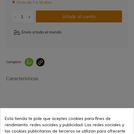
Envío de 7 a 15 días
Añadir al carrito
-
+
Envío a todo el mundo
Compartir
Link copied correctly
Características
Esta tienda te pide que aceptes cookies para fines de
rendimiento, redes sociales y publicidad. Las redes sociales y
24,90 €
Añadir al carrito
las cookies publicitarias de terceros se utilizan para ofrecerte