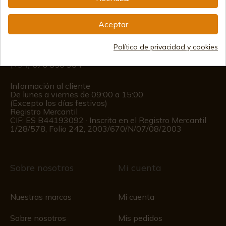
info@aceros-de-hispania.com
Aceptar
(+34)
978 877 088
Política de privacidad y cookies
(+34)
676 850 364
Información al cliente
De lunes a viernes de 09:00 a 15:00
(Excepto los días festivos)
Registro Mercantil
CIF: ES B44193092 · Inscrita en el Registro Mercantil
1/28/578, Folio 242, 2003/670/N/07/08/2003
Sobre nosotros
Mi cuenta
Nuestras marcas
Mi cuenta
Sobre nosotros
Mis pedidos