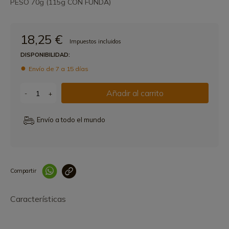
PESO 70g (115g CON FUNDA)
18,25 €
Impuestos incluidos
DISPONIBILIDAD:
Envío de 7 a 15 días
Añadir al carrito
-
+
Envío a todo el mundo
Compartir
Link copied correctly
Características