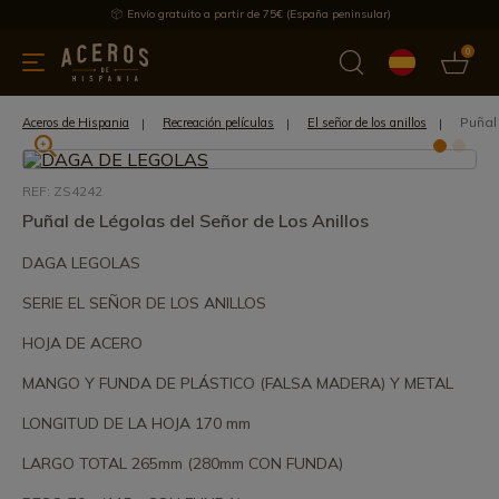
Envío gratuito a partir de 75€ (España peninsular)
0
 y menaje
Ofertas
Ultimas novedades
Los más vendidos
Puñal
Aceros de Hispania
Recreación películas
El señor de los anillos
REF: ZS4242
Puñal de Légolas del Señor de Los Anillos
DAGA LEGOLAS
SERIE EL SEÑOR DE LOS ANILLOS
HOJA DE ACERO
MANGO Y FUNDA DE PLÁSTICO (FALSA MADERA) Y METAL
LONGITUD DE LA HOJA 170 mm
LARGO TOTAL 265mm (280mm CON FUNDA)