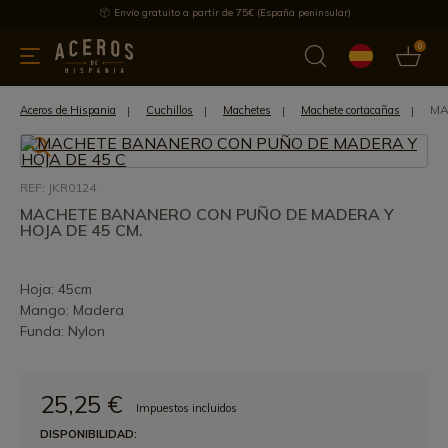
Envío gratuito a partir de 75€ (España peninsular)
0
 y menaje
Ofertas
Ultimas novedades
Los más vendidos
MA
Aceros de Hispania
Cuchillos
Machetes
Machete cortacañas
REF: JKR0124
MACHETE BANANERO CON PUÑO DE MADERA Y
HOJA DE 45 CM.
Hoja: 45cm
Mango: Madera
Funda: Nylon
25,25 €
Impuestos incluidos
DISPONIBILIDAD: