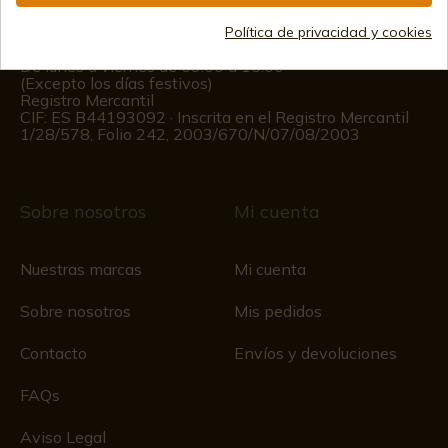
(+34)
676 850 364
Política de privacidad y cookies
Información al cliente
De lunes a viernes de 09:00 a 15:00
(Excepto los días festivos)
Registro Mercantil
CIF: ES B44193092 · Inscrita en el Registro Mercantil
1/28/578, Folio 242, 2003/670/N/07/08/2003
Sobre nosotros
Mi cuenta
Nuestras marcas
Mi cuenta
Sobre nosotros
Mis pedidos
Contacto
Envíos y devoluciones
FAQs
Aviso Legal