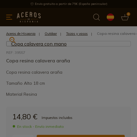
Envío gratuito a partir de 75€ (España peninsular)
0
 y menaje
Ofertas
Ultimas novedades
Los más vendidos
Copa resina calavera
Aceros de Hispania
Outdoor
Tazas y vasos
REF: 39557
Copa resina calavera araña
Copa resina calavera araña
Tamaño Alto 18 cm
Material Resina
14,80 €
Impuestos incluidos
En stock - Envío inmediato