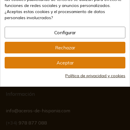
funciones de redes sociales y anuncios personalizados.
Vendiendo online desde 1998
¿Aceptas estas cookies y el procesamiento de datos
personales involucrados?
Métodos de pago seguros
Configurar
Rechazar
Envíos internacionales
Aceptar
Política de privacidad y cookies
Información
info@aceros-de-hispania.com
(+34)
978 877 088