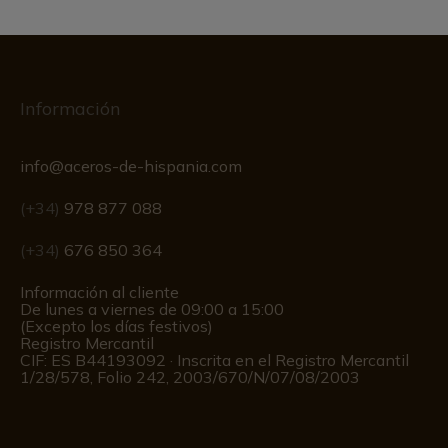
Información
info@aceros-de-hispania.com
(+34)
978 877 088
(+34)
676 850 364
Información al cliente
De lunes a viernes de 09:00 a 15:00
(Excepto los días festivos)
Registro Mercantil
CIF: ES B44193092 · Inscrita en el Registro Mercantil
1/28/578, Folio 242, 2003/670/N/07/08/2003