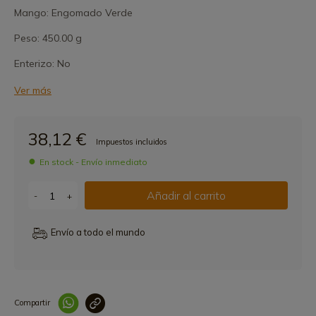
Mango: Engomado Verde
Peso: 450.00 g
Enterizo: No
Ver más
38,12 €
Impuestos incluidos
En stock - Envío inmediato
Añadir al carrito
-
+
Envío a todo el mundo
Compartir
Link copied correctly