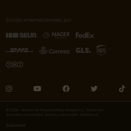
Envíos internacionales por
Visítanos
Visítanos
Visítanos
Visítanos
Visít
en
en
en
en
en
Instagram
Youtube
Facebook
Twitter
Tikto
© 2026 - Aceros de Hispania Bajo Aragón S.L. Todos los
derechos reservados. Diseño y desarrollo:
Numéricco
Aviso legal