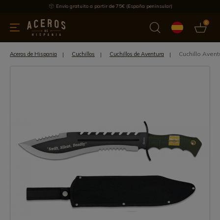
Envío gratuito a partir de 75€ (España peninsular)
0
 y menaje
Ofertas
Ultimas novedades
Los más vendidos
Cuchillo Aven
Aceros de Hispania
Cuchillos
Cuchillos de Aventura