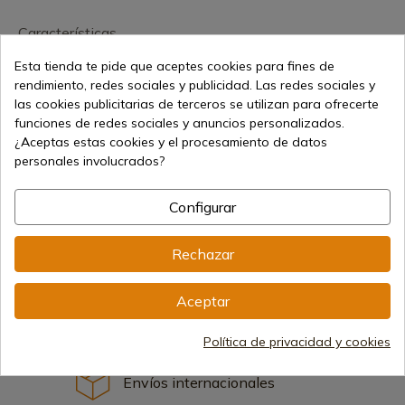
Características
Esta tienda te pide que aceptes cookies para fines de
Empuñadura
Sintético
rendimiento, redes sociales y publicidad. Las redes sociales y
las cookies publicitarias de terceros se utilizan para ofrecerte
funciones de redes sociales y anuncios personalizados.
¿Aceptas estas cookies y el procesamiento de datos
personales involucrados?
38,12 €
Configurar
Añadir al carrito
Vendiendo online desde 1998
Rechazar
Aceptar
Métodos de pago seguros
Política de privacidad y cookies
Envíos internacionales