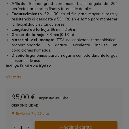
Afilado
: Scandi grind con micro bisel, ángulo de 20°,
perfecto para cortes finos y tareas de detalle.
Endurecimiento
: 62 HRC en el filo para mayor dureza y
resistencia al desgaste y 59 HRC en el lomo para mantener
la flexibilidad y evitar quiebres.
Longitud de la hoja
: 65 mm (2.56 in)
Grosor de la hoja
: 3.3 mm (0.13 in)
Material del mango:
TPV (vulcanizado termoplástico),
proporcionando un agarre excelente incluso en
condiciones húmedas.
Diseño
: Ergonómico para un agarre cómodo durante largas
sesiones de uso.
Incluye Funda de Kydex
Ver más
95,00 €
Impuestos incluidos
DISPONIBILIDAD:
Envío de 7 a 15 días
Añadir al carrito
-
+