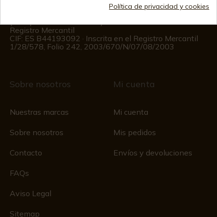
Información al cliente
Política de privacidad y cookies
De lunes a viernes de 09:00 a 15:00
(Excepto los días festivos)
Registro Mercantil
CIF: ES B44193092 · Inscrita en el Registro Mercantil
1/28/578, Folio 242, 2003/670/N/07/08/2003
Sobre nosotros
Mi cuenta
Nuestras marcas
Mi cuenta
Sobre nosotros
Mis pedidos
Contacto
Envíos y devoluciones
FAQs
Aviso Legal
Sitemap