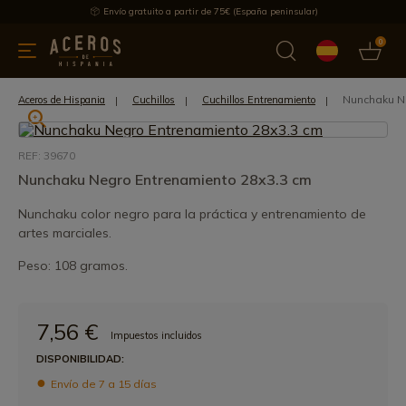
Envío gratuito a partir de 75€ (España peninsular)
0
 y menaje
Ofertas
Ultimas novedades
Los más vendidos
Nunchaku N
Aceros de Hispania
Cuchillos
Cuchillos Entrenamiento
REF: 39670
Nunchaku Negro Entrenamiento 28x3.3 cm
Nunchaku color negro para la práctica y entrenamiento de
artes marciales.
Peso: 108 gramos.
7,56 €
Impuestos incluidos
DISPONIBILIDAD:
Envío de 7 a 15 días