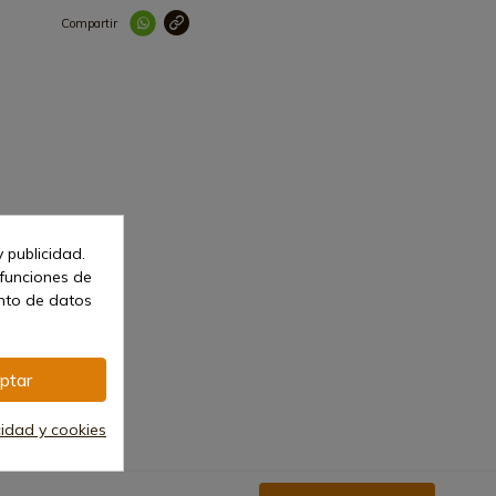
Compartir
Link copied correctl
 publicidad.
 funciones de
ento de datos
ptar
cidad y cookies