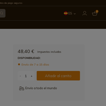
os de pago seguros
0
ES
EN
FR
IT
48,40 €
Impuestos incluidos
PT
DISPONIBILIDAD:
Envío de 7 a 15 días
DE
Añadir al carrito
-
+
Envío a todo el mundo