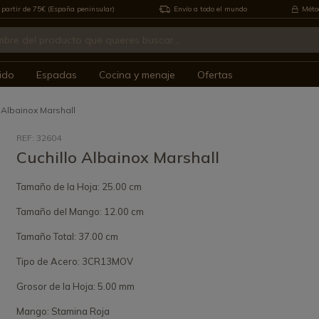
 partir de 75€ (España peninsular)
Envío a todo el mundo
Métod
ido
Espadas
Cocina y menaje
Ofertas
o Albainox Marshall
REF: 32604
Cuchillo Albainox Marshall
Tamaño de la Hoja: 25.00 cm
Tamaño del Mango: 12.00 cm
Tamaño Total: 37.00 cm
Tipo de Acero: 3CR13MOV
Grosor de la Hoja: 5.00 mm
Mango: Stamina Roja