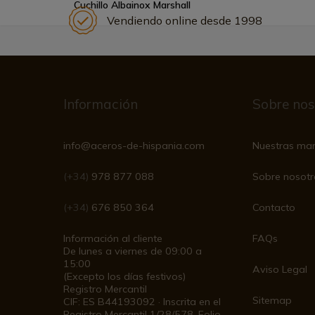
Cuchillo Albainox Marshall
Vendiendo online desde 1998
Información
Sobre nos
info@aceros-de-hispania.com
Nuestras ma
(+34)
978 877 088
Sobre nosotr
(+34)
676 850 364
Contacto
Información al cliente
FAQs
De lunes a viernes de 09:00 a
15:00
Aviso Legal
(Excepto los días festivos)
Registro Mercantil
Sitemap
CIF: ES B44193092 · Inscrita en el
Registro Mercantil 1/28/578, Folio