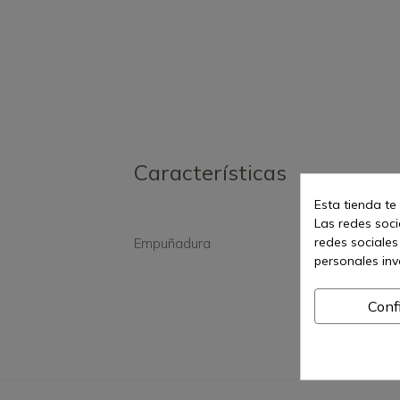
Características
Esta tienda te
Las redes socia
redes sociales
Empuñadura
Mad
personales in
Conf