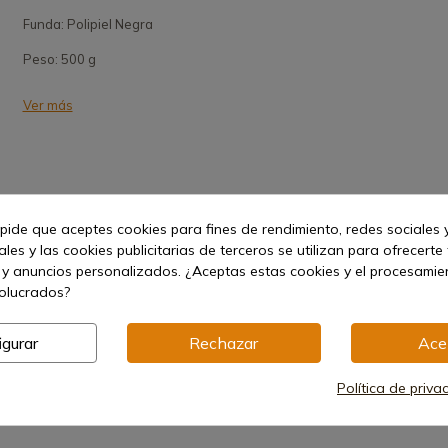
Funda: Polipiel Negra
Peso: 500 g
Ver más
 pide que aceptes cookies para fines de rendimiento, redes sociales y
les y las cookies publicitarias de terceros se utilizan para ofrecerte
 y anuncios personalizados. ¿Aceptas estas cookies y el procesami
era
volucrados?
igurar
Rechazar
Ace
Política de priva