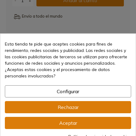
Añadir al carrito
-
+
Envío a todo el mundo
Esta tienda te pide que aceptes cookies para fines de
Compartir
Link copied correctly
rendimiento, redes sociales y publicidad. Las redes sociales y
las cookies publicitarias de terceros se utilizan para ofrecerte
Características
funciones de redes sociales y anuncios personalizados.
¿Aceptas estas cookies y el procesamiento de datos
personales involucrados?
Configurar
Rechazar
145,74 €
Añadir al carrito
Aceptar
Vendiendo online desde 1998