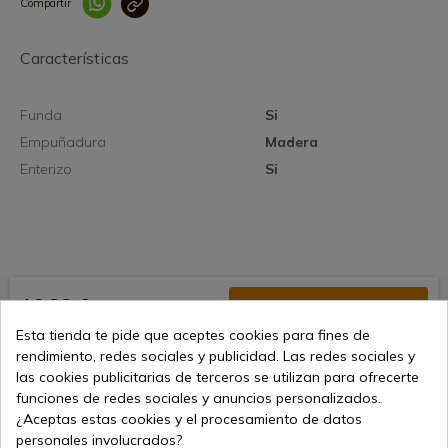
Compartir
Link copied correctly
Características
Funda
Si
Empuñadura
Madera
Enterizo
Si
16,88 €
Añadir al carrito
Esta tienda te pide que aceptes cookies para fines de
Vendiendo online desde 1998
rendimiento, redes sociales y publicidad. Las redes sociales y
las cookies publicitarias de terceros se utilizan para ofrecerte
funciones de redes sociales y anuncios personalizados.
Métodos de pago seguros
¿Aceptas estas cookies y el procesamiento de datos
personales involucrados?