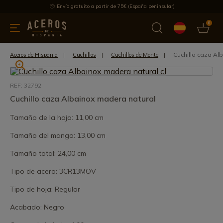
Envío gratuito a partir de 75€ (España peninsular)
0
 y menaje
Ofertas
Ultimas novedades
Los más vendidos
Cuchillo caza Al
Aceros de Hispania
Cuchillos
Cuchillos de Monte
REF: 32792
Cuchillo caza Albainox madera natural
Tamaño de la hoja: 11,00 cm
Tamaño del mango: 13,00 cm
Tamaño total: 24,00 cm
Tipo de acero: 3CR13MOV
Tipo de hoja: Regular
Acabado: Negro