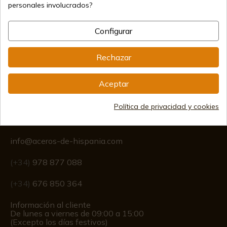
Métodos de pago seguros
personales involucrados?
Configurar
Envíos internacionales
Rechazar
Aceptar
Política de privacidad y cookies
Información
info@aceros-de-hispania.com
(+34)
978 877 088
(+34)
676 850 364
Información al cliente
De lunes a viernes de 09:00 a 15:00
(Excepto los días festivos)