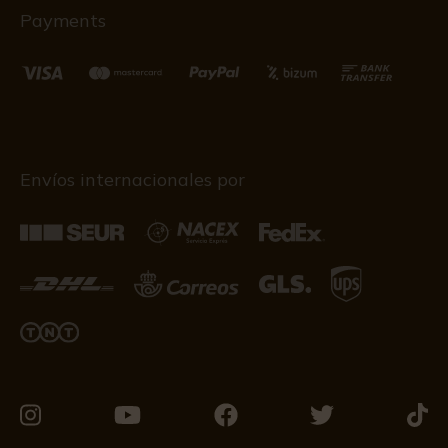
Payments
Envíos internacionales por
Visítanos
Visítanos
Visítanos
Visítanos
Visít