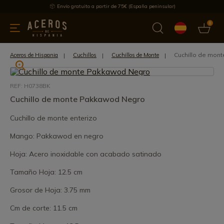
Envío gratuito a partir de 75€ (España peninsular)
0
 y menaje
Ofertas
Ultimas novedades
Los más vendidos
Cuchillo de mon
Aceros de Hispania
Cuchillos
Cuchillos de Monte
REF: H0738BK
Cuchillo de monte Pakkawod Negro
Cuchillo de monte enterizo
Mango: Pakkawod en negro
Hoja: Acero inoxidable con acabado satinado
Tamaño Hoja: 12.5 cm
Grosor de Hoja: 3.75 mm
Cm de corte: 11.5 cm