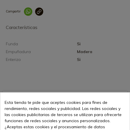
Compartir
Link copied correctly
Características
Funda
Si
Empuñadura
Madera
Enterizo
Si
35,09 €
Añadir al carrito
Esta tienda te pide que aceptes cookies para fines de
Vendiendo online desde 1998
rendimiento, redes sociales y publicidad. Las redes sociales y
las cookies publicitarias de terceros se utilizan para ofrecerte
funciones de redes sociales y anuncios personalizados.
¿Aceptas estas cookies y el procesamiento de datos