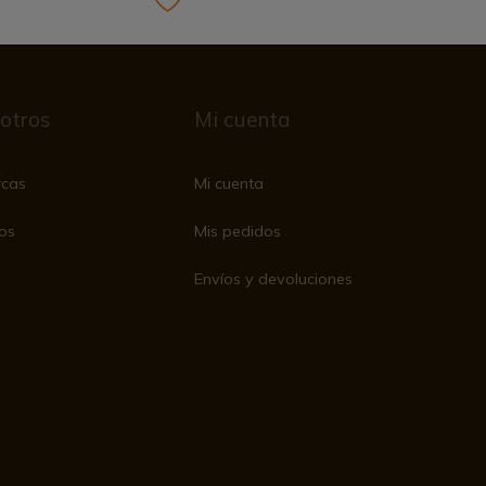
otros
Mi cuenta
rcas
Mi cuenta
os
Mis pedidos
Envíos y devoluciones