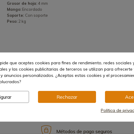
Grosor de hoja:
4 mm
Mango:
Encordado
Soporte:
Con soporte
Peso:
2 kg
 pide que aceptes cookies para fines de rendimiento, redes sociales y
les y las cookies publicitarias de terceros se utilizan para ofrecerte
 y anuncios personalizados. ¿Aceptas estas cookies y el procesami
volucrados?
igurar
Rechazar
Ace
Política de priva
Métodos de pago seguros