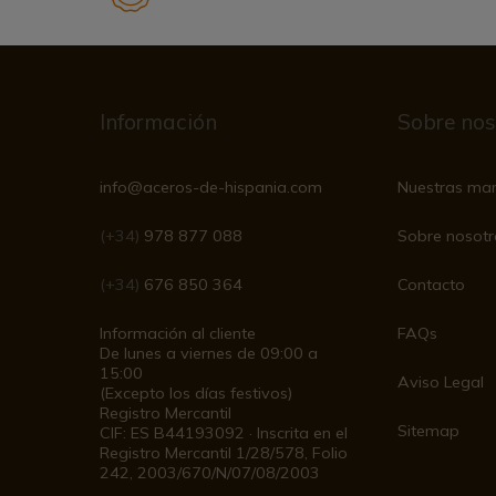
Información
Sobre nos
info@aceros-de-hispania.com
Nuestras ma
(+34)
978 877 088
Sobre nosotr
(+34)
676 850 364
Contacto
Información al cliente
FAQs
De lunes a viernes de 09:00 a
15:00
Aviso Legal
(Excepto los días festivos)
Registro Mercantil
Sitemap
CIF: ES B44193092 · Inscrita en el
Registro Mercantil 1/28/578, Folio
242, 2003/670/N/07/08/2003