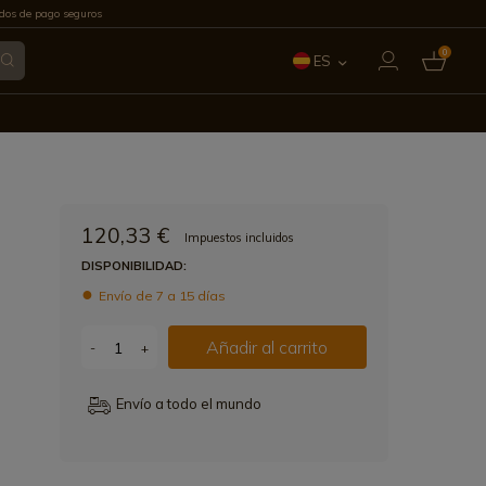
os de pago seguros
0
ES
EN
FR
IT
120,33 €
Impuestos incluidos
PT
DISPONIBILIDAD:
Envío de 7 a 15 días
DE
Añadir al carrito
-
+
Envío a todo el mundo