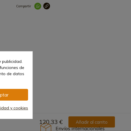
Compartir
Link copied correctl
 publicidad.
 funciones de
ento de datos
ptar
cidad y cookies
120,33 €
Añadir al carrito
Envíos internacionales