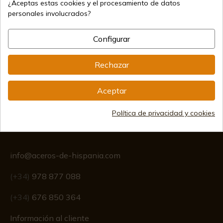
¿Aceptas estas cookies y el procesamiento de datos
personales involucrados?
Métodos de pago seguros
Configurar
Envíos internacionales
Rechazar
Aceptar
Política de privacidad y cookies
Información
info@aceros-de-hispania.com
(+34)
978 877 088
(+34)
676 850 364
Información al cliente