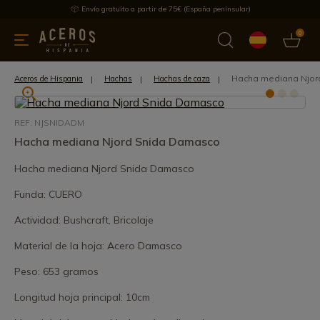
Envío gratuito a partir de 75€ (España peninsular)
0
 y menaje
Ofertas
Ultimas novedades
Los más vendidos
Hacha mediana Njor
Aceros de Hispania
Hachas
Hachas de caza
REF: NJSNIDADM
Hacha mediana Njord Snida Damasco
Hacha mediana Njord Snida Damasco
Funda: CUERO
Actividad: Bushcraft, Bricolaje
Material de la hoja: Acero Damasco
Peso: 653 gramos
Longitud hoja principal: 10cm