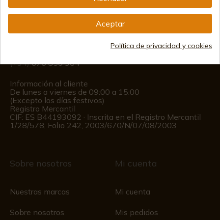
info@aceros-de-hispania.com
Aceptar
(+34)
978 877 088
Política de privacidad y cookies
(+34)
676 850 364
Información al cliente
De lunes a viernes de 09:00 a 15:00
(Excepto los días festivos)
Registro Mercantil
CIF: ES B44193092 · Inscrita en el Registro Mercantil
1/28/578, Folio 242, 2003/670/N/07/08/2003
Sobre nosotros
Mi cuenta
Nuestras marcas
Mi cuenta
Sobre nosotros
Mis pedidos