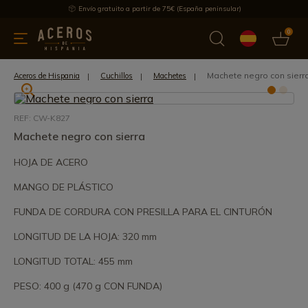
Envío gratuito a partir de 75€ (España peninsular)
0
 y menaje
Ofertas
Ultimas novedades
Los más vendidos
Machete negro con sierr
Aceros de Hispania
Cuchillos
Machetes
REF: CW-K827
Machete negro con sierra
HOJA DE ACERO
MANGO DE PLÁSTICO
FUNDA DE CORDURA CON PRESILLA PARA EL CINTURÓN
LONGITUD DE LA HOJA: 320 mm
LONGITUD TOTAL: 455 mm
PESO: 400 g (470 g CON FUNDA)