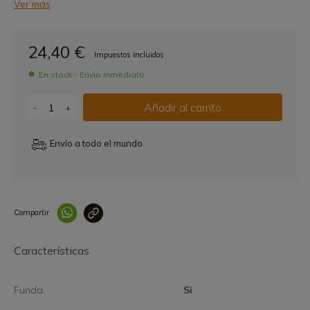
Ver más
24,40 €
Impuestos incluidos
En stock - Envío inmediato
Añadir al carrito
-
+
Envío a todo el mundo
Compartir
Link copied correctly
Características
Funda
Si