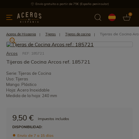
Envío gratuito a partir de 75€ (España peninsular)
0
 y menaje
Ofertas
Ultimas novedades
Los más vendidos
Tijeras de Cocina Arc
Aceros de Hispania
Tijeras
Tijeras de cocina
Arcos
REF: 185721
Tijeras de Cocina Arcos ref. 185721
Serie: Tijeras de Cocina
Uso: Tijeras
Mango: Plástico
Hoja: Acero Inoxidable
Medida de la hoja: 240 mm
9,50 €
Impuestos incluidos
DISPONIBILIDAD:
Envío de 7 a 15 días