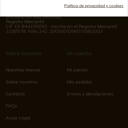
Política de privacidad y cookies
Información al cliente
De lunes a viernes de 09:00 a 15:00
(Excepto los días festivos)
Registro Mercantil
CIF: ES B44193092 · Inscrita en el Registro Mercantil
1/28/578, Folio 242, 2003/670/N/07/08/2003
Sobre nosotros
Mi cuenta
Nuestras marcas
Mi cuenta
Sobre nosotros
Mis pedidos
Contacto
Envíos y devoluciones
FAQs
Aviso Legal