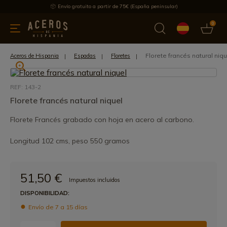
Envío gratuito a partir de 75€ (España peninsular)
0
 y menaje
Ofertas
Ultimas novedades
Los más vendidos
Florete francés natural niqu
Aceros de Hispania
Espadas
Floretes
REF: 143-2
Florete francés natural niquel
Florete Francés grabado con hoja en acero al carbono.
Longitud 102 cms, peso 550 gramos
51,50 €
Impuestos incluidos
DISPONIBILIDAD:
Envío de 7 a 15 días