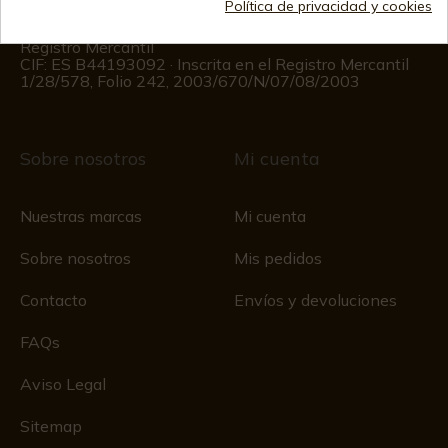
Política de privacidad y cookies
De lunes a viernes de 09:00 a 15:00
(Excepto los días festivos)
Registro Mercantil
CIF: ES B44193092 · Inscrita en el Registro Mercantil
1/28/578, Folio 242, 2003/670/N/07/08/2003
Sobre nosotros
Mi cuenta
Nuestras marcas
Mi cuenta
Sobre nosotros
Mis pedidos
Contacto
Envíos y devoluciones
FAQs
Aviso Legal
Sitemap