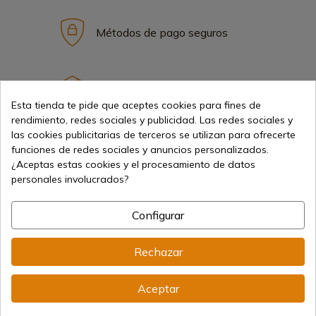
Métodos de pago seguros
Envíos internacionales
Esta tienda te pide que aceptes cookies para fines de
rendimiento, redes sociales y publicidad. Las redes sociales y
las cookies publicitarias de terceros se utilizan para ofrecerte
funciones de redes sociales y anuncios personalizados.
¿Aceptas estas cookies y el procesamiento de datos
personales involucrados?
Información
Configurar
info@aceros-de-hispania.com
Rechazar
(+34)
978 877 088
(+34)
676 850 364
Aceptar
Información al cliente