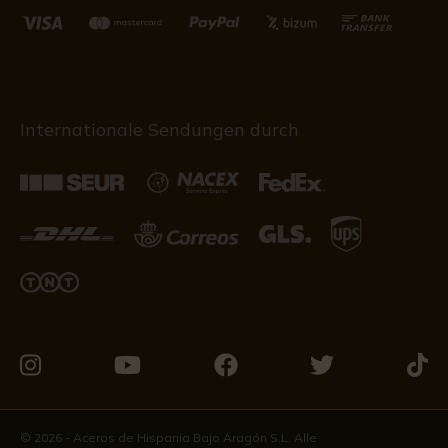
Internationale Sendungen durch
Besuchen
Besuchen
Besuchen
Besuchen
Besu
Sie
Sie
Sie
Sie
Sie
uns
uns
uns
uns
uns
© 2026 - Aceros de Hispania Bajo Aragón S.L. Alle