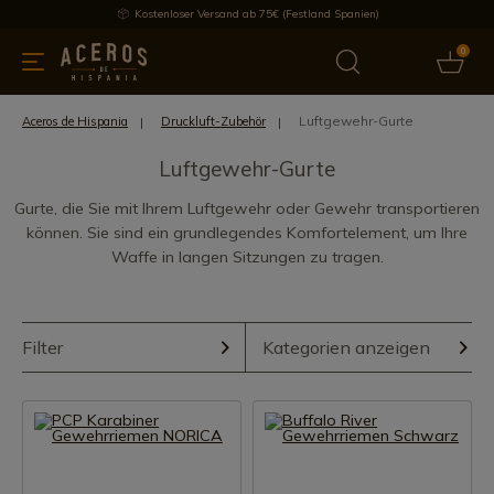
Kostenloser Versand ab 75€ (Festland Spanien)
0
üchenutensilien
Bietet
Aktuelles
Bestseller
Schutzmar
Luftgewehr-Gurte
Aceros de Hispania
Druckluft-Zubehör
Luftgewehr-Gurte
Gurte, die Sie mit Ihrem Luftgewehr oder Gewehr transportieren
können. Sie sind ein grundlegendes Komfortelement, um Ihre
Waffe in langen Sitzungen zu tragen.
Filter
Kategorien anzeigen