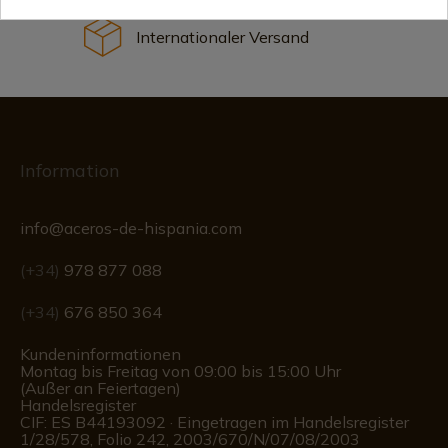
Internationaler Versand
Information
info@aceros-de-hispania.com
(+34)
978 877 088
(+34)
676 850 364
Kundeninformationen
Montag bis Freitag von 09:00 bis 15:00 Uhr
(Außer an Feiertagen)
Handelsregister
CIF: ES B44193092 · Eingetragen im Handelsregister
1/28/578, Folio 242, 2003/670/N/07/08/2003