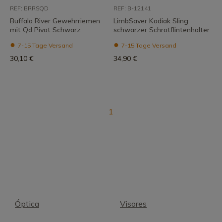
REF: BRRSQD
REF: B-12141
Buffalo River Gewehrriemen
LimbSaver Kodiak Sling
mit Qd Pivot Schwarz
schwarzer Schrotflintenhalter
7-15 Tage Versand
7-15 Tage Versand
30,10 €
34,90 €
1
Óptica
Visores