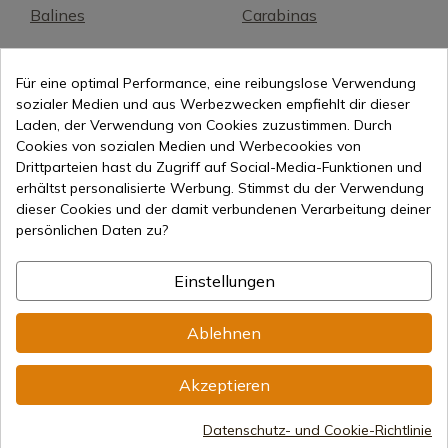
Balines
Carabinas
Pistolas
Equipamiento
Für eine optimal Performance, eine reibungslose Verwendung
sozialer Medien und aus Werbezwecken empfiehlt dir dieser
Historia del aire
Laden, der Verwendung von Cookies zuzustimmen. Durch
comprimido
Cookies von sozialen Medien und Werbecookies von
Drittparteien hast du Zugriff auf Social-Media-Funktionen und
erhältst personalisierte Werbung. Stimmst du der Verwendung
dieser Cookies und der damit verbundenen Verarbeitung deiner
persönlichen Daten zu?
Einstellungen
Online-Verkauf seit 1998
Ablehnen
Akzeptieren
Sichere Zahlungsmethoden
Datenschutz- und Cookie-Richtlinie