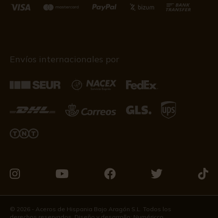
Envíos internacionales por
Visítanos
Visítanos
Visítanos
Visítanos
Visít
en
en
en
en
en
Instagram
Youtube
Facebook
Twitter
Tikto
© 2026 - Aceros de Hispania Bajo Aragón S.L. Todos los
derechos reservados. Diseño y desarrollo:
Numéricco