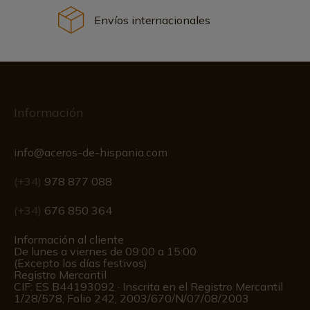
Envíos internacionales
Información
info@aceros-de-hispania.com
(+34)
978 877 088
(+34)
676 850 364
Información al cliente
De lunes a viernes de 09:00 a 15:00
(Excepto los días festivos)
Registro Mercantil
CIF: ES B44193092 · Inscrita en el Registro Mercantil
1/28/578, Folio 242, 2003/670/N/07/08/2003