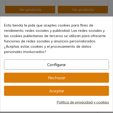
Ver producto
Ver producto
REF: MB10
REF: 97KMPS
Fallkniven
Cold Steel
Esta tienda te pide que aceptes cookies para fines de
Cuchillo Fällkniven Mb Coslam
Machetes Cold Steel Kukri
rendimiento, redes sociales y publicidad. Las redes sociales y
Modern Bowie
Plus 46cm 581g
las cookies publicitarias de terceros se utilizan para ofrecerte
funciones de redes sociales y anuncios personalizados.
Envío de 7 a 15 días
Envío de 7 a 15 días
¿Aceptas estas cookies y el procesamiento de datos
650,00 €
55,98 €
personales involucrados?
Configurar
Rechazar
Aceptar
Ver producto
Ver producto
Política de privacidad y cookies
REF: CST-97SMBWZ
REF: 32262
Cold Steel
Cuchillo táctico K25 Reaper