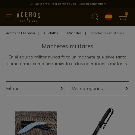
Envío gratuito a partir de 75€ (España peninsular)
0
 y menaje
Ofertas
Ultimas novedades
Los más vendidos
Machetes militares
Aceros de Hispania
Cuchillos
Machetes
Machetes militares
En el equipo militar nunca falta un machete que sirve tanto
como arma, como herramienta en las operaciones militares.
Filtrar
Ver categorías