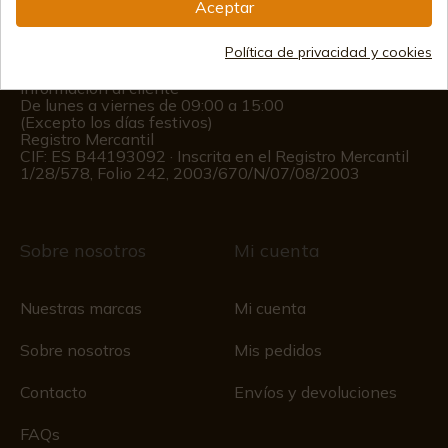
(+34)
978 877 088
Aceptar
(+34)
676 850 364
Política de privacidad y cookies
Información al cliente
De lunes a viernes de 09:00 a 15:00
(Excepto los días festivos)
Registro Mercantil
CIF: ES B44193092 · Inscrita en el Registro Mercantil
1/28/578, Folio 242, 2003/670/N/07/08/2003
Sobre nosotros
Mi cuenta
Nuestras marcas
Mi cuenta
Sobre nosotros
Mis pedidos
Contacto
Envíos y devoluciones
FAQs