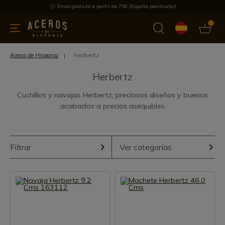
Envío gratuito a partir de 75€ (España peninsular)
0
 y menaje
Ofertas
Ultimas novedades
Los más vendidos
Herbertz
Aceros de Hispania
Herbertz
Cuchillos y navajas Herbertz, preciosos diseños y buenos
acabados a precios asequibles
Filtrar
Ver categorías