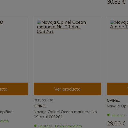
30,82 €
ucto
Ver producto
REF: 003261
OPINEL
Navaja Opi
OPINEL
ampiñon
Navaja Opinel Ocean marinera No.
En stock 
09 Azul 003261
ediato
29,00 €
En stock - Envío inmediato