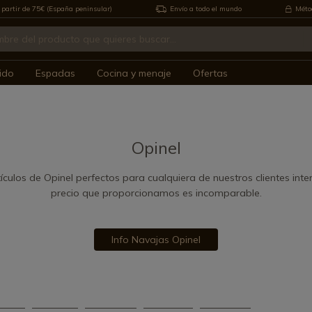
 partir de 75€ (España peninsular)
Envío a todo el mundo
Métod
ido
Espadas
Cocina y menaje
Ofertas
Opinel
culos de Opinel perfectos para cualquiera de nuestros clientes inte
precio que proporcionamos es incomparable.
Info Navajas Opinel