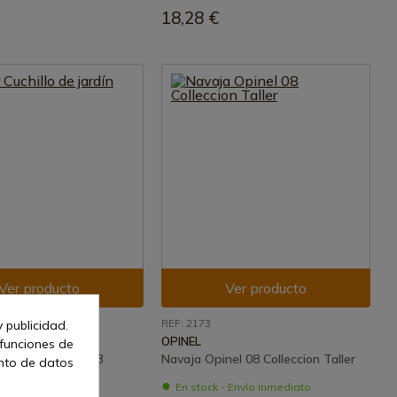
18,28 €
Ver producto
Ver producto
REF: 2173
 publicidad.
OPINEL
 funciones de
illo de jardín N°08
Navaja Opinel 08 Colleccion Taller
ento de datos
- Envío inmediato
En stock - Envío inmediato