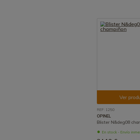
Ver prod
REF: 1250
OPINEL
Blister N&deg08 ch
En stock - Envío inm