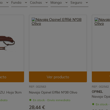
io
Funda
Cachas
Mango
Seguro
ucto
Ver producto
REF: 002563
REF: 002562
OPINEL
AZU. Hoja 9cm
Navaja Opinel Effilé Nº08 Olivo
Navaja Opin
ediato
En stock - Envío inmediato
En stock 
28,44 €