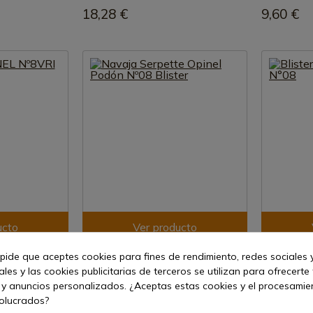
18,28 €
9,60 €
ucto
Ver producto
REF: 656
REF: 1216
 pide que aceptes cookies para fines de rendimiento, redes sociales y
OPINEL
OPINEL
les y las cookies publicitarias de terceros se utilizan para ofrecerte
RI
Navaja Serpette Opinel Podón Nº08
Blister Cuch
 y anuncios personalizados. ¿Aceptas estas cookies y el procesami
Blister
volucrados?
ediato
En stock 