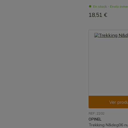
En stock - Envío inm
18,51 €
Ver prod
REF: 2202
OPINEL
Trekking N&deg06 n