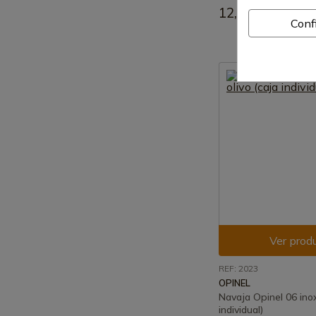
12,60 €
Conf
Ver prod
REF: 2023
OPINEL
Navaja Opinel 06 inox
individual)