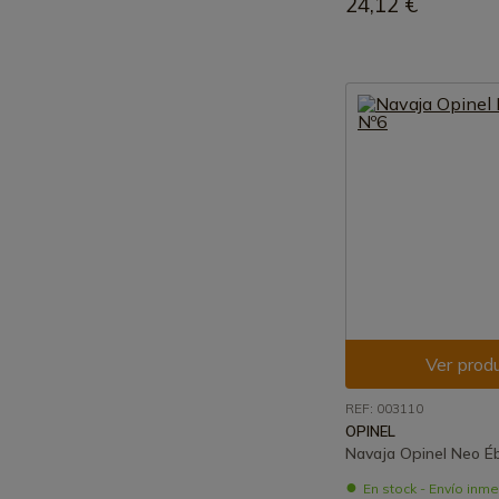
24,12 €
Ver prod
REF: 003110
OPINEL
Navaja Opinel Neo É
En stock - Envío inm