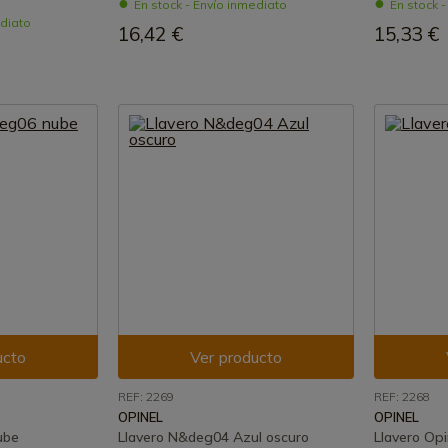
En stock - Envío inmediato
En stock 
ediato
16,42 €
15,33 €
ucto
Ver producto
REF: 2269
REF: 2268
OPINEL
OPINEL
ube
Llavero N&deg04 Azul oscuro
Llavero Op