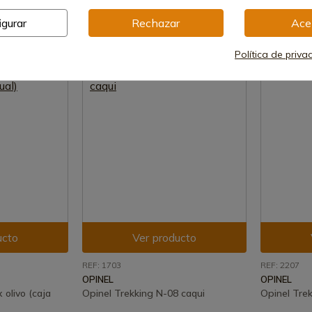
En stock - Envío inmediato
12,37 €
igurar
Rechazar
Ace
18,51 €
Política de priva
ucto
Ver producto
REF: 1703
REF: 2207
OPINEL
OPINEL
 olivo (caja
Opinel Trekking N-08 caqui
Opinel Tre