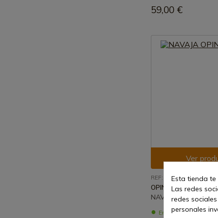
59,00 €
Ver prod
REF: 123080
Esta tienda te
OPINEL
Las redes socia
NAVAJA OPINEL Nº8V
redes sociales
personales in
En stock - Envío inm