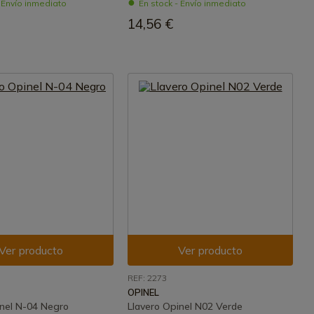
- Envío inmediato
En stock - Envío inmediato
14,56 €
Ver producto
Ver producto
REF: 2273
OPINEL
inel N-04 Negro
Llavero Opinel N02 Verde