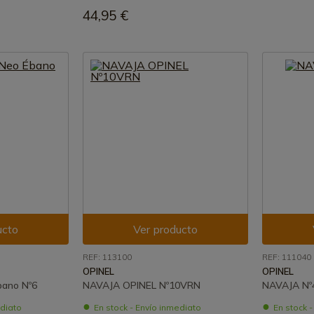
44,95 €
ucto
Ver producto
REF: 113100
REF: 111040
OPINEL
OPINEL
bano Nº6
NAVAJA OPINEL Nº10VRN
NAVAJA Nº
ediato
En stock - Envío inmediato
En stock 