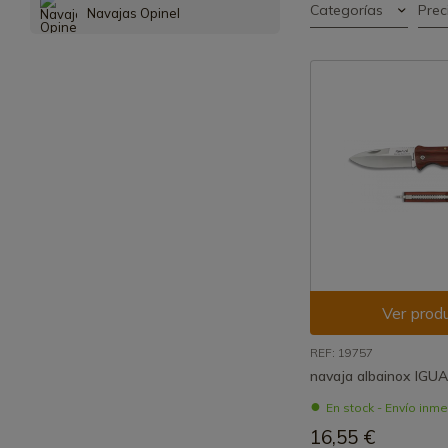
Categorías
Prec
Navajas Opinel
Ver prod
REF: 19757
navaja albainox IGU
En stock - Envío inm
16,55 €