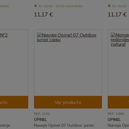
ediato
En stock - Envío inmediato
En stock 
11,17 €
11,17 €
ucto
Ver producto
REF: 2151
REF: 1696
OPINEL
OPINEL
aranja
Navaja Opinel 07 Outdoor junior
Nanaja Opi