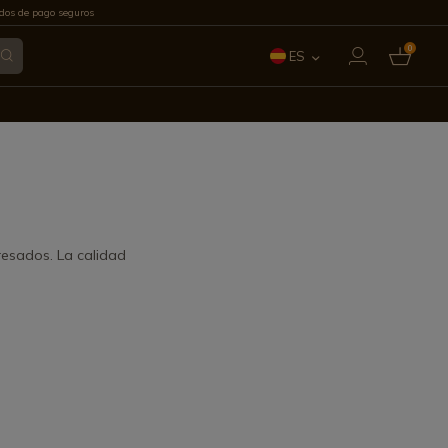
os de pago seguros
0
ES
EN
FR
IT
PT
resados. La calidad
DE