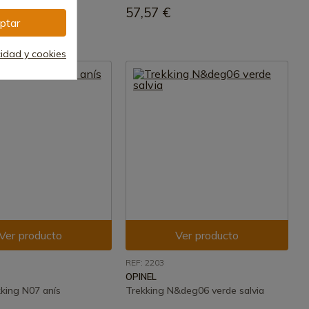
57,57 €
ptar
cidad y cookies
Ver producto
Ver producto
REF: 2203
OPINEL
kking N07 anís
Trekking N&deg06 verde salvia