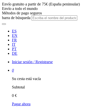
Envío gratuito a partir de 75€ (España peninsular)
Envío a todo el mundo
Métodos de pago seguros
barra de búsqueda
ES
EN
FR
IT
PT
DE
Iniciar sesión / Registrarse
0
Su cesta está vacía
Subtotal
0 €
Pagar ahora