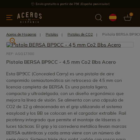
Envío gratuito a partir de 75€ (España peninsular)
0
 y menaje
Ofertas
Ultimas novedades
Los más vendidos
Pistola BERSA BP9C
Aceros de Hispania
Pistolas
Pistolas de CO2
REF: ASG17300
Pistola BERSA BP9CC - 4,5 mm Co2 Bbs Acero
Esta BP9CC (Concealed Carry) es una pistola de aire
comprimido semiautomática sin retroceso de 4.5 mm con
licencia completa de BERSA. Es una pistola ligera,
compacta y ultradelgada, con un diseño ergonómico que
mejora la línea de visión. Se alimenta con una cápsula de
CO2 de 12 g almacenada en el grip utilizando el sistema
easyload y los BB se colocan en el cargador extraíble. Rail
picatinny integrado que permite el montaje de láseres o
luces tácticas. El grip y la corredera metálica llevan marcas
BERSA auténticas y cada arma viene con un número de
serie único. Sistema triple dos sight, cañón con rosca para