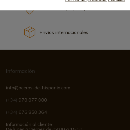
Métodos de pago seguros
Envíos internacionales
Información
info@aceros-de-hispania.com
(+34)
978 877 088
(+34)
676 850 364
Información al cliente
De lunes a viernes de 09:00 a 15:00