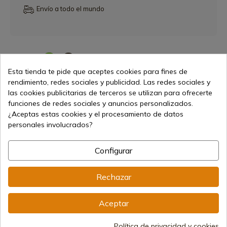
Envío a todo el mundo
Compartir
Link copied correctly
Esta tienda te pide que aceptes cookies para fines de
rendimiento, redes sociales y publicidad. Las redes sociales y
Características
las cookies publicitarias de terceros se utilizan para ofrecerte
funciones de redes sociales y anuncios personalizados.
¿Aceptas estas cookies y el procesamiento de datos
Calibre
4.5mm BBs
personales involucrados?
Configurar
Rechazar
98,91 €
Añadir al carrito
Vendiendo online desde 1998
Aceptar
Política de privacidad y cookies