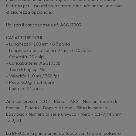
filettata per l'uso del silenziatore e include anche una leva
di sicurezza opzionale.
Utilizza il caricabatterie rif. ASG17305
CARATTERISTICHE:
- Lunghezza: 168 mm / 6,8 pollici
- Lunghezza della canna: 74 mm / 3,0 pollici
- Capacità: 20 colpi
- Caricabatterie: ASG17305
- Tipo di hop up: No
- Velocità: 110 ms / 360 fps
- Peso: 610gr / 1,4 libbre
- Energia: 2,1 joule
Aria compressa - CO2 - Bersa - ASG - Nessun ritorno di
fiamma - Binario - Doppia azione - Slitta in metallo -
Easyload - Numero di serie univoco - Nero - 0,177 / 4,5 mm
-> 2J-3J
La BP9CC è la prima arma da fuoco con telaio in polimero