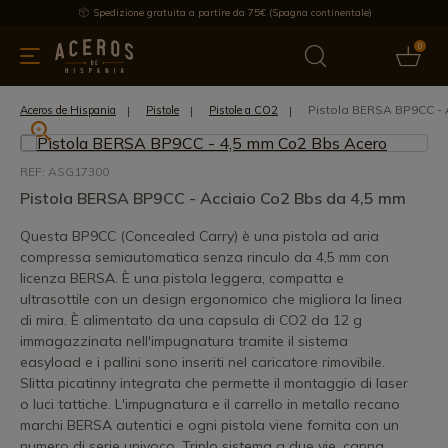
Spedizione gratuita a partire da 75€ (Spagna continentale)
0
da cucina
Offre
Ultime notizie
Venduti
Marche
Note
Pistola BERSA BP9CC - 
Aceros de Hispania
Pistole
Pistole a CO2
REF: ASG17300
Pistola BERSA BP9CC - Acciaio Co2 Bbs da 4,5 mm
Questa BP9CC (Concealed Carry) è una pistola ad aria
compressa semiautomatica senza rinculo da 4,5 mm con
licenza BERSA. È una pistola leggera, compatta e
ultrasottile con un design ergonomico che migliora la linea
di mira. È alimentato da una capsula di CO2 da 12 g
immagazzinata nell'impugnatura tramite il sistema
easyload e i pallini sono inseriti nel caricatore rimovibile.
Slitta picatinny integrata che permette il montaggio di laser
o luci tattiche. L'impugnatura e il carrello in metallo recano
marchi BERSA autentici e ogni pistola viene fornita con un
numero di serie univoco. Triplo sistema a due vie, canna