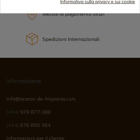
Informativa sulla privacy e sui cookie
Metodi di pagamento sicuri
Spedizioni Internazionali
Informazione
info@aceros-de-hispania.com
(+34)
978 877 088
(+34)
676 850 364
Informazioni per il cliente