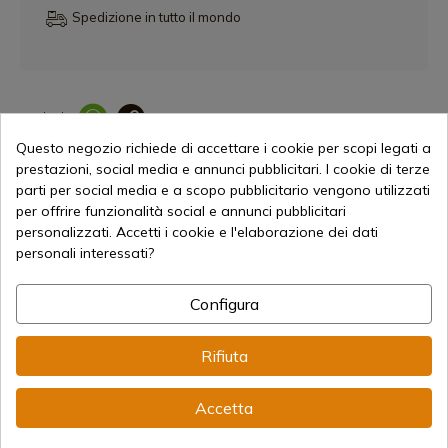
Spedizione in tutto il mondo
Condividi
Collegam
Questo negozio richiede di accettare i cookie per scopi legati a
prestazioni, social media e annunci pubblicitari. I cookie di terze
Caratteristiche
parti per social media e a scopo pubblicitario vengono utilizzati
per offrire funzionalità social e annunci pubblicitari
Calibro
Movimenti centrali da
personalizzati. Accetti i cookie e l'elaborazione dei dati
4,5 mm
personali interessati?
Configura
Rifiuta
98,91 €
Aggiungi al carrello
Accetta
Vendita online dal 1998