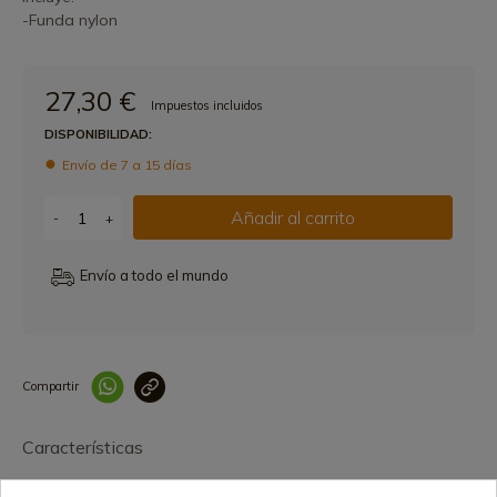
-Funda nylon
27,30 €
Impuestos incluidos
DISPONIBILIDAD:
Envío de 7 a 15 días
Añadir al carrito
-
+
Envío a todo el mundo
Compartir
Link copied correctly
Características