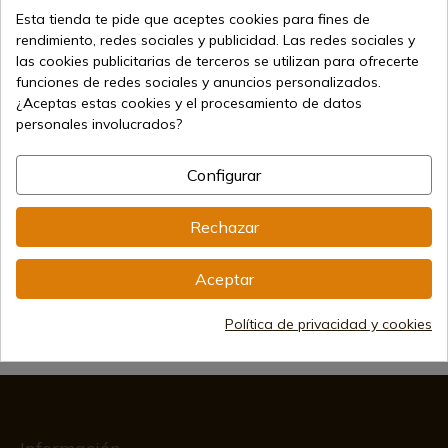
Esta tienda te pide que aceptes cookies para fines de
rendimiento, redes sociales y publicidad. Las redes sociales y
las cookies publicitarias de terceros se utilizan para ofrecerte
funciones de redes sociales y anuncios personalizados.
¿Aceptas estas cookies y el procesamiento de datos
27,30 €
Añadir al carrito
personales involucrados?
Vendiendo online desde 1998
Configurar
Rechazar
Métodos de pago seguros
Aceptar
Envíos internacionales
Política de privacidad y cookies