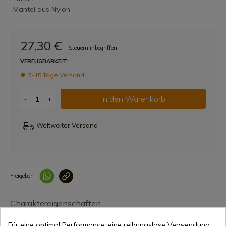
-Mantel aus Nylon
27,30 €
Steuern inbegriffen
VERFÜGBARKEIT:
7-15 Tage Versand
In den Warenkorb
-
+
Weltweiter Versand
Freigeben
Link korrekt kopiert
Charaktereigenschaften
Für eine optimal Performance, eine reibungslose Verwendung