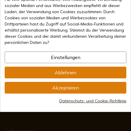
sozialer Medien und aus Werbezwecken empfiehlt dir dieser
Laden, der Verwendung von Cookies zuzustimmen. Durch
Cookies von sozialen Medien und Werbecookies von
Drittparteien hast du Zugriff auf Social-Media-Funktionen und
erhältst personalisierte Werbung. Stimmst du der Verwendung
27,30 €
In den Warenkorb
dieser Cookies und der damit verbundenen Verarbeitung deiner
persönlichen Daten zu?
Online-Verkauf seit 1998
Einstellungen
Sichere Zahlungsmethoden
Ablehnen
Akzeptieren
Internationaler Versand
Datenschutz- und Cookie-Richtlinie