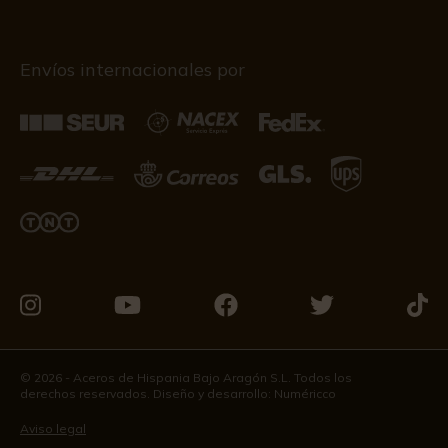
Envíos internacionales por
Visítanos
Visítanos
Visítanos
Visítanos
Visít
en
en
en
en
en
Instagram
Youtube
Facebook
Twitter
Tikto
© 2026 - Aceros de Hispania Bajo Aragón S.L. Todos los
derechos reservados. Diseño y desarrollo:
Numéricco
Aviso legal