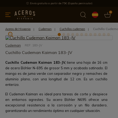
Envío gratuito a partir de 75€ (España peninsular)
0
 y menaje
Ofertas
Ultimas novedades
Los más vendidos
Cuchillo Cudem
Aceros de Hispania
Cudeman
Cuchillos cudeman
Cudeman
REF: 183-JV
Cuchillo Cudeman Kaiman 183-JV
Cuchillo Cudeman Kaiman 183-JV,
tiene una hoja de 16 cm
de acero Böhler N-695 de grosor 5 mm y acabado satinado. El
mango es de juma verde con separador negro y remaches de
aluminio plano, con una longitud de 12 cm. Es un cuchillo
enterizo.
El Cudeman Kaiman es ideal para tareas de corte y despiece
en entornos agrestes. Su acero Böhler N695 ofrece una
excepcional resistencia a la corrosión y un filo duradero,
garantizando un rendimiento óptimo en cualquier situación.