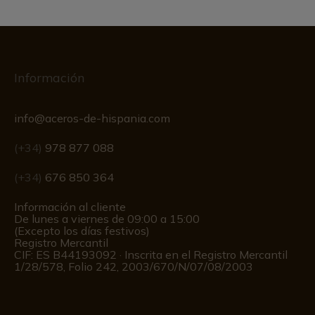
Información
info@aceros-de-hispania.com
(+34)
978 877 088
(+34)
676 850 364
Información al cliente
De lunes a viernes de 09:00 a 15:00
(Excepto los días festivos)
Registro Mercantil
CIF: ES B44193092 · Inscrita en el Registro Mercantil
1/28/578, Folio 242, 2003/670/N/07/08/2003