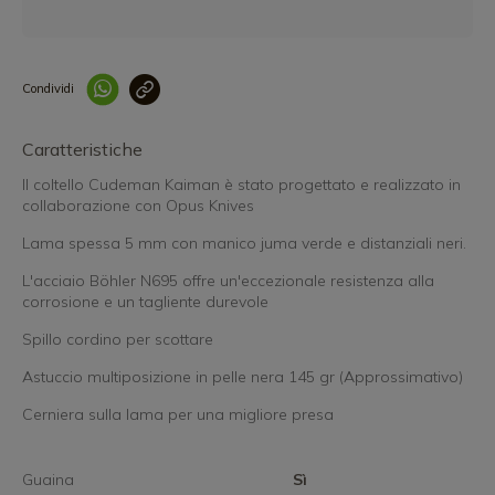
Condividi
Collegam
Caratteristiche
Il coltello Cudeman Kaiman è stato progettato e realizzato in
collaborazione con Opus Knives
Lama spessa 5 mm con manico juma verde e distanziali neri.
L'acciaio Böhler N695 offre un'eccezionale resistenza alla
corrosione e un tagliente durevole
Spillo cordino per scottare
Astuccio multiposizione in pelle nera 145 gr (Approssimativo)
Cerniera sulla lama per una migliore presa
Guaina
Sì