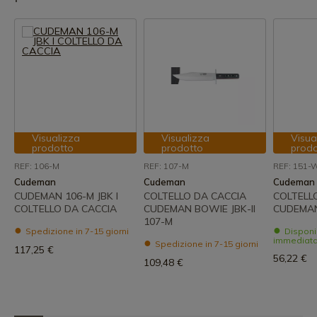
Visualizza
Visualizza
Visua
prodotto
prodotto
prod
REF: 106-M
REF: 107-M
REF: 151-
Cudeman
Cudeman
Cudeman
CUDEMAN 106-M JBK I
COLTELLO DA CACCIA
COLTELL
COLTELLO DA CACCIA
CUDEMAN BOWIE JBK-II
CUDEMA
107-M
Spedizione in 7-15 giorni
Disponi
immediat
Spedizione in 7-15 giorni
117,25 €
56,22 €
109,48 €