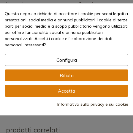
Maneggiare
Sintetico
Monopezzo
Sì
Questo negozio richiede di accettare i cookie per scopi legati a
prestazioni, social media e annunci pubblicitari. I cookie di terze
parti per social media e a scopo pubblicitario vengono utilizzati
per offrire funzionalità social e annunci pubblicitari
personalizzati. Accetti i cookie e l'elaborazione dei dati
Non c'è niente di meglio che vederlo in
personali interessati?
uso
Configura
Rifiuta
Accetta
Informativa sulla privacy e sui cookie
prodotti correlati