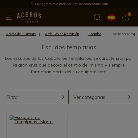
Envío gratuito a partir de 75€ (España peninsular)
0
 y menaje
Ofertas
Ultimas novedades
Los más vendidos
Escudos templ
Aceros de Hispania
Artículos de recreación
Escudos
Escudos templarios
Los escudos de los Caballeros Templarios, se caracterizan por
la gran cruz que decora el centro del mismo y siempre
formaban parte del su equipamiento.
Filtrar
Ver categorías