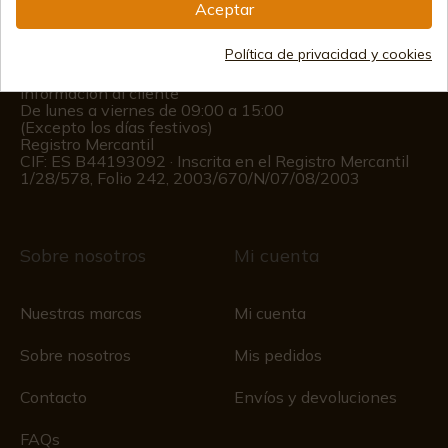
(+34)
978 877 088
Aceptar
(+34)
676 850 364
Política de privacidad y cookies
Información al cliente
De lunes a viernes de 09:00 a 15:00
(Excepto los días festivos)
Registro Mercantil
CIF: ES B44193092 · Inscrita en el Registro Mercantil
1/28/578, Folio 242, 2003/670/N/07/08/2003
Sobre nosotros
Mi cuenta
Nuestras marcas
Mi cuenta
Sobre nosotros
Mis pedidos
Contacto
Envíos y devoluciones
FAQs