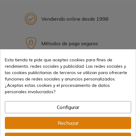
Vendiendo online desde 1998
Métodos de pago seguros
Esta tienda te pide que aceptes cookies para fines de
rendimiento, redes sociales y publicidad. Las redes sociales y
Envíos internacionales
las cookies publicitarias de terceros se utilizan para ofrecerte
funciones de redes sociales y anuncios personalizados.
¿Aceptas estas cookies y el procesamiento de datos
personales involucrados?
Configurar
Información
Rechazar
info@aceros-de-hispania.com