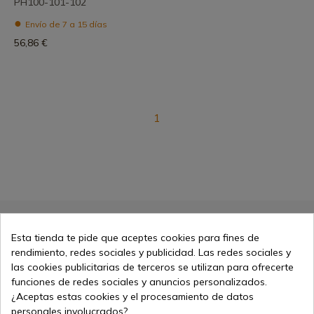
PH100-101-102
Envío de 7 a 15 días
56,86 €
1
Esta tienda te pide que aceptes cookies para fines de
Vendiendo online desde 1998
rendimiento, redes sociales y publicidad. Las redes sociales y
las cookies publicitarias de terceros se utilizan para ofrecerte
funciones de redes sociales y anuncios personalizados.
¿Aceptas estas cookies y el procesamiento de datos
Métodos de pago seguros
personales involucrados?