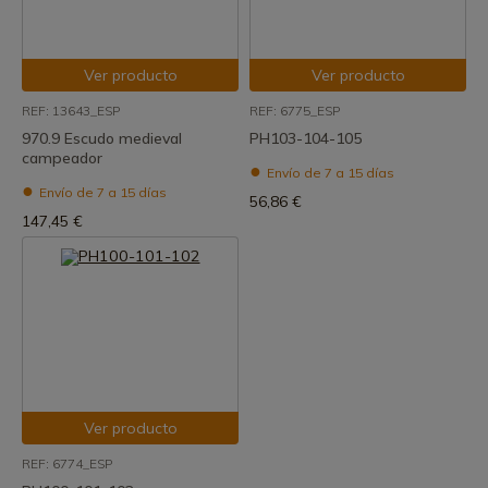
Ver producto
Ver producto
REF: 13643_ESP
REF: 6775_ESP
970.9 Escudo medieval
PH103-104-105
campeador
Envío de 7 a 15 días
Envío de 7 a 15 días
56,86 €
147,45 €
Ver producto
REF: 6774_ESP