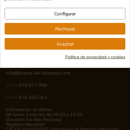
Configurar
Envíos internacionales
Rechazar
Aceptar
Información
Política de privacidad y cookies
info@aceros-de-hispania.com
(+34)
978 877 088
(+34)
676 850 364
Información al cliente
De lunes a viernes de 09:00 a 15:00
(Excepto los días festivos)
Registro Mercantil
CIF: ES B44193092 · Inscrita en el Registro Mercantil