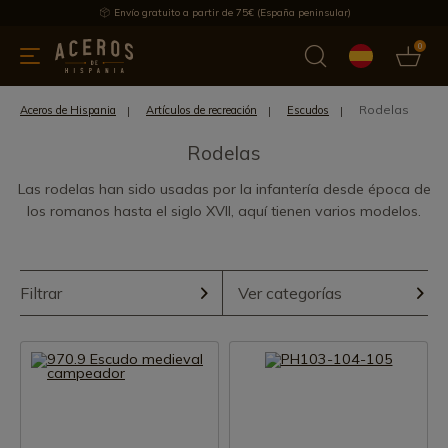
Envío gratuito a partir de 75€ (España peninsular)
0
 y menaje
Ofertas
Ultimas novedades
Los más vendidos
Rodelas
Aceros de Hispania
Artículos de recreación
Escudos
Rodelas
Las rodelas han sido usadas por la infantería desde época de
los romanos hasta el siglo XVII, aquí tienen varios modelos.
Filtrar
Ver categorías