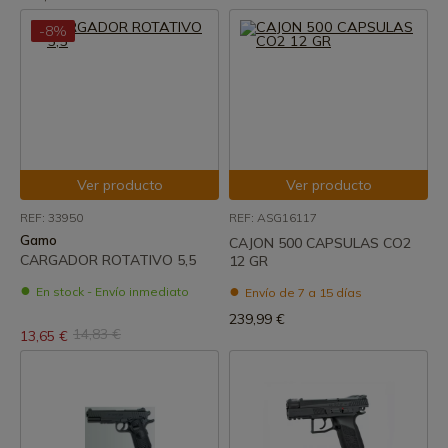
-8%
Ver producto
Ver producto
REF: 33950
REF: ASG16117
Gamo
CAJON 500 CAPSULAS CO2
CARGADOR ROTATIVO 5,5
12 GR
En stock - Envío inmediato
Envío de 7 a 15 días
239,99 €
14,83 €
13,65 €