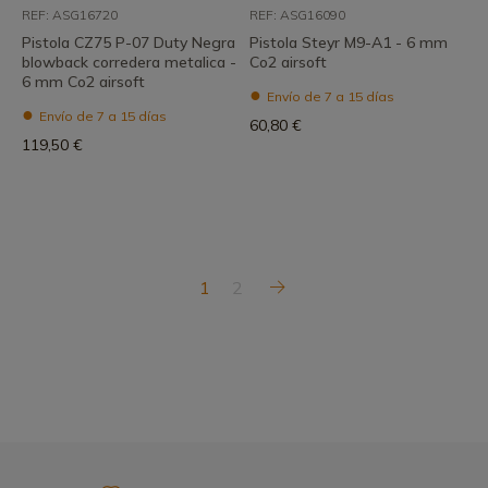
REF: ASG16720
REF: ASG16090
Pistola CZ75 P-07 Duty Negra
Pistola Steyr M9-A1 - 6 mm
blowback corredera metalica -
Co2 airsoft
6 mm Co2 airsoft
Envío de 7 a 15 días
Envío de 7 a 15 días
60,80 €
119,50 €
1
2