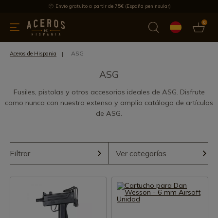
Envío gratuito a partir de 75€ (España peninsular)
0
 y menaje
Ofertas
Ultimas novedades
Los más vendidos
ASG
Aceros de Hispania
ASG
Fusiles, pistolas y otros accesorios ideales de ASG. Disfrute
como nunca con nuestro extenso y amplio catálogo de artículos
de ASG.
Filtrar
Ver categorías